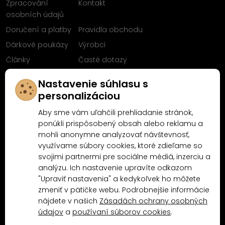
Zpracování
Kontakt
osobních údajů
Doručení a platby
Pravidla obchodu
Dárkové poukázy
Výrobci
Články
Časté dotazy
Sleduj nás na
Nastavenie súhlasu s
Facebooku
personalizáciou
Aby sme vám uľahčili prehliadanie stránok,
ponúkli prispôsobený obsah alebo reklamu a
mohli anonymne analyzovať návštevnosť,
Proč nakoupit u MN-Modelář.cz
využívame súbory cookies, ktoré zdieľame so
svojimi partnermi pre sociálne médiá, inzerciu a
analýzu. Ich nastavenie upravíte odkazom
4.9/5
"Upraviť nastavenia" a kedykoľvek ho môžete
4.5/5
(10481x)
(189x)
zmeniť v pätičke webu. Podrobnejšie informácie
nájdete v našich
Zásadách ochrany osobných
údajov
a
používaní súborov cookies
.