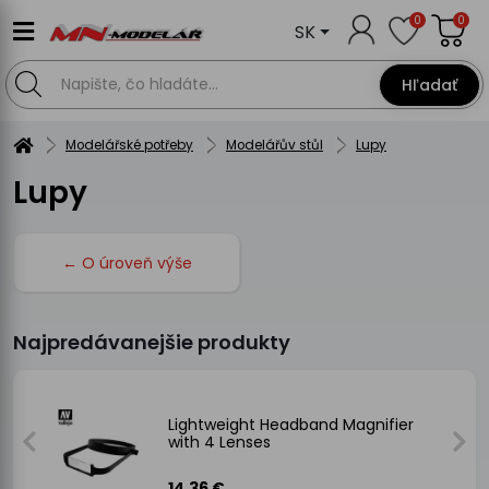
0
0
SK
Hľadať
Modelářské potřeby
Modelářův stůl
Lupy
Lupy
← O úroveň výše
Najpredávanejšie produkty
Lightweight Headband Magnifier
with 4 Lenses
14.36 €