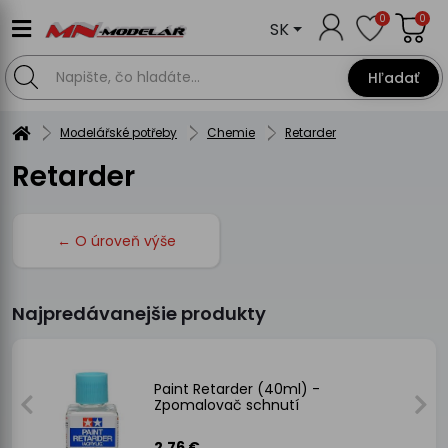
0
0
SK
Hľadať
Modelářské potřeby
Chemie
Retarder
Retarder
← O úroveň výše
Najpredávanejšie produkty
Paint Retarder (40ml) -
Zpomalovač schnutí
2.76 €