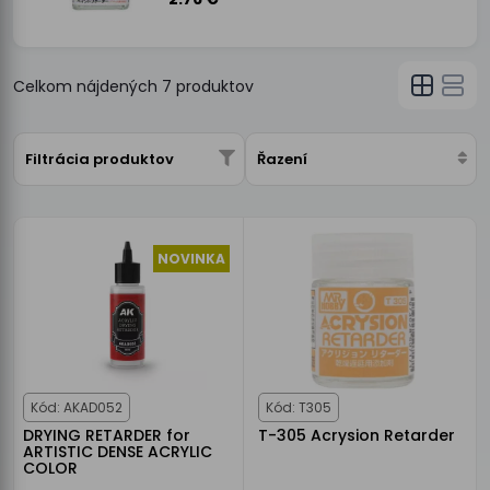
Celkom nájdených
7
produktov
Filtrácia produktov
Řazení
NOVINKA
Kód: AKAD052
Kód: T305
DRYING RETARDER for
T-305 Acrysion Retarder
ARTISTIC DENSE ACRYLIC
COLOR