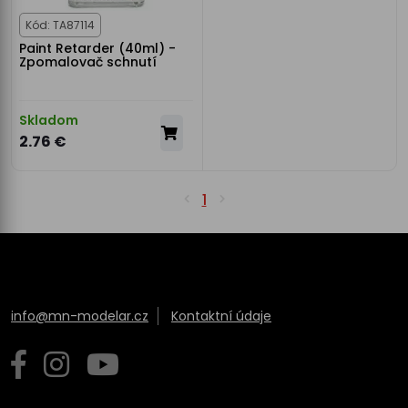
Kód: TA87114
Paint Retarder (40ml) -
Zpomalovač schnutí
Skladom
2.76 €
1
info@mn-modelar.cz
Kontaktní údaje