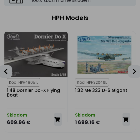
100% Zboží máme skladem
HPH Models
Kód: HPH48051L
Kód: HPH32046L
1:48 Dornier Do-X Flying
1:32 Me 323 D-6 Gigant
Boat
Skladom
Skladom
609.96 €
1 699.16 €