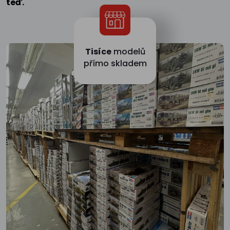
teď.
Tisíce
modelů
přímo skladem