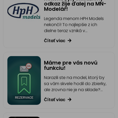
odkaz žije ďalej na MN-
Modelář!
Legenda menom HPH Models
nekončí! To najlepšie z ich
dielne teraz vzniká v
limitovaných sériách exkluzívne
Čítať viac
pre náš e-shop MN-Modelář.
Ulovte si svoj kúsok
modelárskej histórie.
Máme pre vás novú
funkciu!
Narazili ste na model, ktorý by
sa vám skvele hodil do zbierky,
ale zrovna nie je na sklade?
Odteraz to už nie je žiadny
Čítať viac
problém. Pridali sme pre vás
novú funkciu Rezervácia.