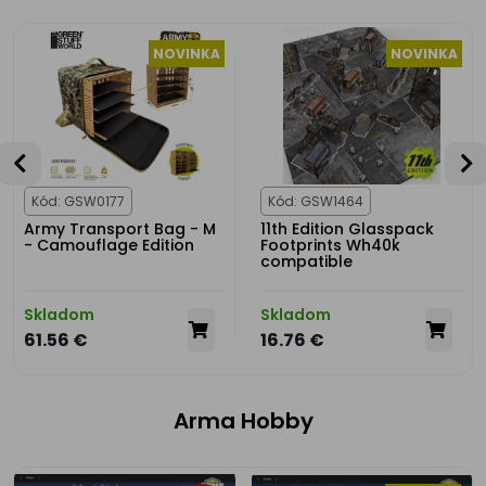
NOVINKA
NOVINKA
Kód: GSW0177
Kód: GSW1464
Army Transport Bag - M
11th Edition Glasspack
- Camouflage Edition
Footprints Wh40k
compatible
Skladom
Skladom
61.56 €
16.76 €
Arma Hobby