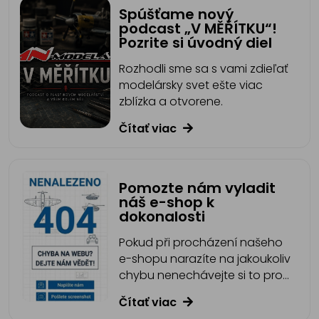
Spúšťame nový
podcast „V MĚŘÍTKU“!
Pozrite si úvodný diel
Rozhodli sme sa s vami zdieľať
modelársky svet ešte viac
zblízka a otvorene.
Čítať viac
Pomozte nám vyladit
náš e-shop k
dokonalosti
Pokud při procházení našeho
e-shopu narazíte na jakoukoliv
chybu nenechávejte si to pro
sebe.
Čítať viac