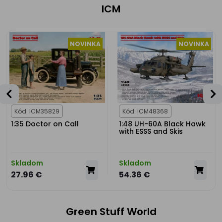
ICM
NOVINKA
NOVINKA
Kód: ICM35829
Kód: ICM48368
1:35 Doctor on Call
1:48 UH-60A Black Hawk
with ESSS and Skis
Skladom
Skladom
27.96 €
54.36 €
Green Stuff World