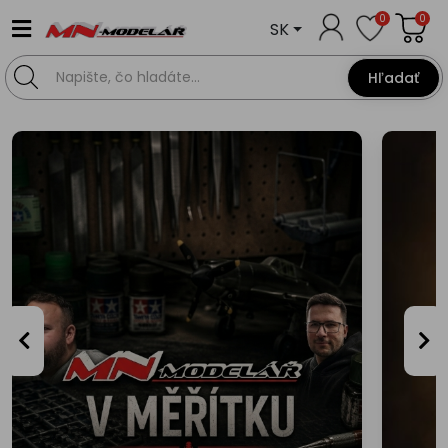
0
0
SK
Hľadať