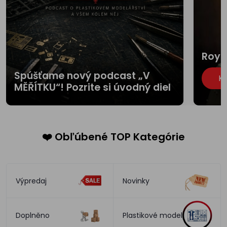
Roya
Spúšťame nový podcast „V
K
MĚŘÍTKU“! Pozrite si úvodný diel
❤️ Obľúbené TOP Kategórie
Výpredaj
Novinky
Doplněno
Plastikové modely