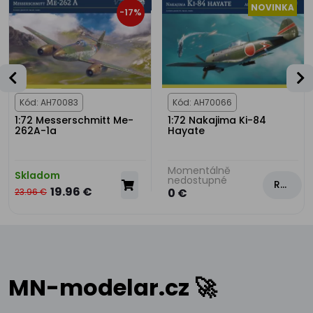
NOVINKA
-17%
Kód: AH70083
Kód: AH70066
1:72 Messerschmitt Me-
1:72 Nakajima Ki-84
262A-1a
Hayate
Momentálně
Skladom
nedostupné
Rezervovat
19.96 €
0 €
23.96 €
MN-modelar.cz 🚀