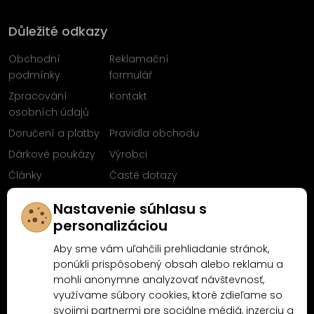
Důležité odkazy
Obchodní
Reklamační
podmínky
formulář
Zpracování
Kontakt
osobních údajů
Doručení a platby
Pravidla obchodu
Dárkové poukázy
Výrobci
Články
Časté dotazy
Sleduj nás na
Nastavenie súhlasu s
Facebooku
personalizáciou
Aby sme vám uľahčili prehliadanie stránok,
ponúkli prispôsobený obsah alebo reklamu a
mohli anonymne analyzovať návštevnosť,
Proč nakoupit u MN-Modelář.cz
využívame súbory cookies, ktoré zdieľame so
svojimi partnermi pre sociálne médiá, inzerciu a