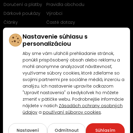
Doručení a platby
Pravidla obchodu
Dárkové poukázy
Výrobci
Články
Časté dotazy
Sleduj nás na
Nastavenie súhlasu s
Facebooku
personalizáciou
Aby sme vám uľahčili prehliadanie stránok,
ponúkli prispôsobený obsah alebo reklamu a
mohli anonymne analyzovať návštevnosť,
Proč nakoupit u MN-Modelář.cz
využívame súbory cookies, ktoré zdieľame so
svojimi partnermi pre sociálne médiá, inzerciu a
analýzu. Ich nastavenie upravíte odkazom
4.9/5
"Upraviť nastavenia" a kedykoľvek ho môžete
4.5/5
(10481x)
(189x)
zmeniť v pätičke webu. Podrobnejšie informácie
nájdete v našich
Zásadách ochrany osobných
údajov
a
používaní súborov cookies
.
Nastavení
Odmítnout
Súhlasím