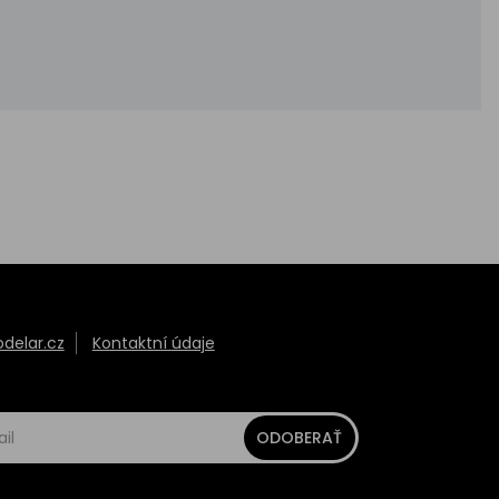
elar.cz
Kontaktní údaje
ODOBERAŤ