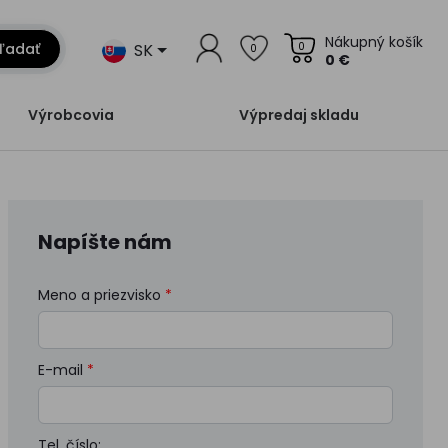
Nákupný košík
SK
ľadať
0
0
0 €
Výrobcovia
Výpredaj skladu
Napíšte nám
Meno a priezvisko
*
E-mail
*
Tel. číslo: