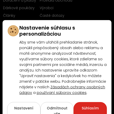
Doručení a platby
Pravidla obchodu
Dárkové poukázy
Výrobci
Články
Časté dotazy
Sleduj nás na
Nastavenie súhlasu s
Facebooku
personalizáciou
Aby sme vám uľahčili prehliadanie stránok,
ponúkli prispôsobený obsah alebo reklamu a
mohli anonymne analyzovať návštevnosť,
Proč nakoupit u MN-Modelář.cz
využívame súbory cookies, ktoré zdieľame so
svojimi partnermi pre sociálne médiá, inzerciu a
analýzu. Ich nastavenie upravíte odkazom
4.9/5
"Upraviť nastavenia" a kedykoľvek ho môžete
4.5/5
(10481x)
(189x)
zmeniť v pätičke webu. Podrobnejšie informácie
nájdete v našich
Zásadách ochrany osobných
údajov
a
používaní súborov cookies
.
Nastavení
Odmítnout
Súhlasím
vše
Copyright © 2026
www.MN-Modelar.cz
. Všechna práva vyhrazena.