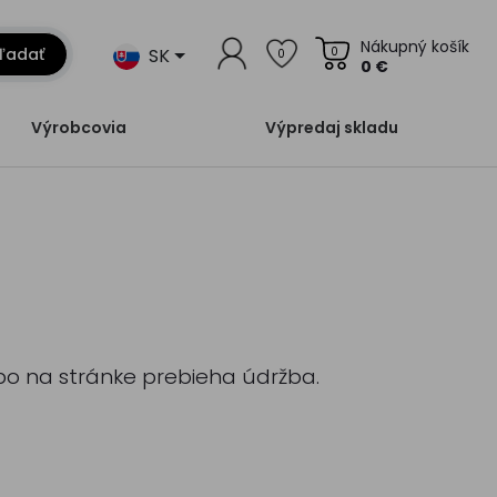
Nákupný košík
SK
ľadať
0
0
0 €
Výrobcovia
Výpredaj skladu
lebo na stránke prebieha údržba.