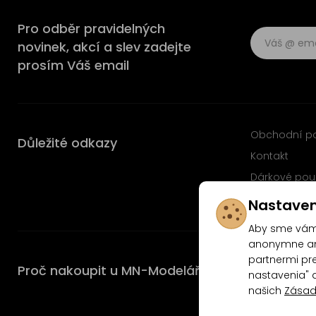
Pro odběr pravidelných
novinek, akcí a slev zadejte
prosím Váš email
Obchodní p
Důležité odkazy
Kontakt
Dárkové pou
Časté dotaz
Nastaven
Aby sme vám 
anonymne ana
partnermi pre
Proč nakoupit u MN-Modelář.cz
nastavenia" 
našich
Zásad
4.9/5