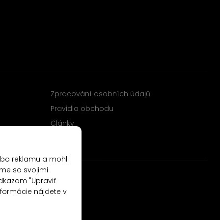
Zpracování osobních údajů
Pravidla obchodu
Články
ebo reklamu a mohli
me so svojimi
odkazom "Upraviť
nformácie nájdete v