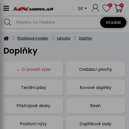
0
0
SK
Hľadať
Plastikové modely
Letadla
Doplňky
Doplňky
← O úroveň výše
Ovládací plochy
Textilní pásy
Kovové doplňky
Přístrojové desky
Resin
Pozitivní nýty
Doplňkové sady