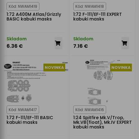
Kód: NWAM1419
Kód: NWAM1418
1:72 A400M Atlas/Grizzly
1:72 F-111/EF-111 EXPERT
BASIC kabuki masks
kabuki masks
Skladom
Skladom
6.36 €
7.16 €
NOVINKA
NOVINKA
Kód: NWAM1417
Kód: NWAM1416
1:72 F-111/EF-111 BASIC
1:24 Spitfire Mk.V/Trop,
kabuki masks
Mk.VB(float), Mk.IV EXPERT
kabuki masks