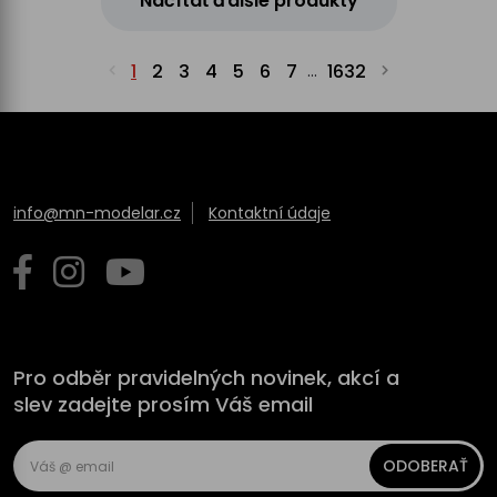
Načítať ďalšie produkty
1
2
3
4
5
6
7
1632
...
info@mn-modelar.cz
Kontaktní údaje
Pro odběr pravidelných novinek, akcí a
slev zadejte prosím Váš email
ODOBERAŤ