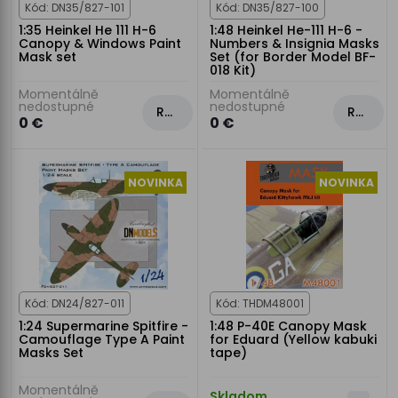
Kód: DN35/827-101
Kód: DN35/827-100
1:35 Heinkel He 111 H-6
1:48 Heinkel He-111 H-6 -
Canopy & Windows Paint
Numbers & Insignia Masks
Mask set
Set (for Border Model BF-
018 Kit)
Momentálně
Momentálně
nedostupné
nedostupné
Rezervovat
Rezervovat
0 €
0 €
NOVINKA
NOVINKA
Kód: DN24/827-011
Kód: THDM48001
1:24 Supermarine Spitfire -
1:48 P-40E Canopy Mask
Camouflage Type A Paint
for Eduard (Yellow kabuki
Masks Set
tape)
Momentálně
Skladom