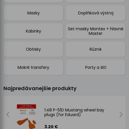
Masky
Doplňková výstroj
Set masky Montex + hlavně
Kabinky
Master
Obtisky
Různé
Mokré transfery
Porty a šití
Najpredávanejšie produkty
for
1:48 P-51D Mustang wheel bay
plugs (for Eduard)
3.20 €