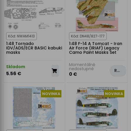
Kód: NWAM1413
Kód: DN48/827-177
1:48 Tornado
1:48 F-14 A Tomcat - Iran
IDV/ADS/ECR BASIC kabuki
Air Force (IRIAF) Legacy
masks
Camo Paint Masks Set
Momentálně
Skladom
nedostupné
Rezervovat
5.56 €
0 €
NOVINKA
NOVINKA