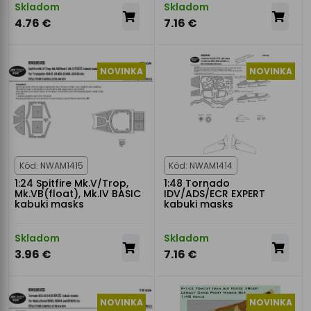
Skladom
Skladom
4.76 €
7.16 €
NOVINKA
NOVINKA
Kód: NWAM1415
Kód: NWAM1414
1:24 Spitfire Mk.V/Trop,
1:48 Tornado
Mk.VB(float), Mk.IV BASIC
IDV/ADS/ECR EXPERT
kabuki masks
kabuki masks
Skladom
Skladom
3.96 €
7.16 €
NOVINKA
NOVINKA