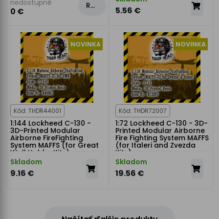
nedostupné
Rezervovat
5.56 €
0 €
NOVINKA
NOVINKA
Kód: THDR44001
Kód: THDR72007
1:144 Lockheed C-130 -
1:72 Lockheed C-130 - 3D-
3D-Printed Modular
Printed Modular Airborne
Airborne FireFighting
Fire Fighting System MAFFS
System MAFFS (for Great
(for Italeri and Zvezda
Wall Hobby Kits)
Kits)
Skladom
Skladom
9.16 €
19.56 €