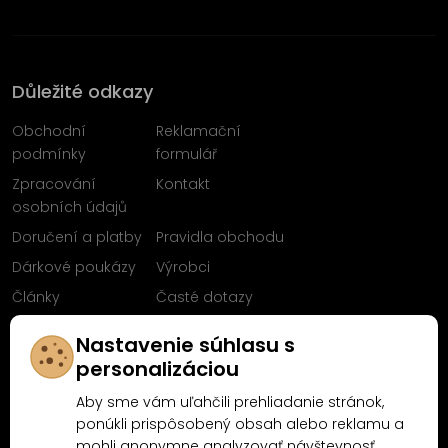
Důležité odkazy
Obchodní
Reklamační
podmínky
formulář
Zpracování
Kontakt
osobních údajů
Doručení a platby
Pravidla obchodu
Dárkové poukázy
Výrobci
Články
Časté dotazy
Sleduj nás na
Nastavenie súhlasu s
Facebooku
personalizáciou
Aby sme vám uľahčili prehliadanie stránok,
ponúkli prispôsobený obsah alebo reklamu a
mohli anonymne analyzovať návštevnosť,