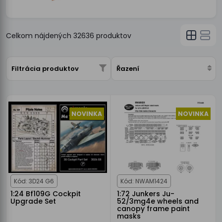
Celkom nájdených
32636
produktov
Filtrácia produktov
Řazení
NOVINKA
NOVINKA
Kód: 3D24 G6
Kód: NWAM1424
1:24 Bf109G Cockpit
1:72 Junkers Ju-
Upgrade Set
52/3mg4e wheels and
canopy frame paint
masks