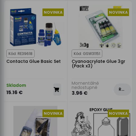
NOVINKA
NOVINKA
Kód: RE39618
Kód: GSW31151
Contacta Glue Basic Set
Cyanoacrylate Glue 3gr
(Pack x3)
Momentálně
Skladom
nedostupné
Rezervovat
15.16 €
3.96 €
NOVINKA
NOVINKA