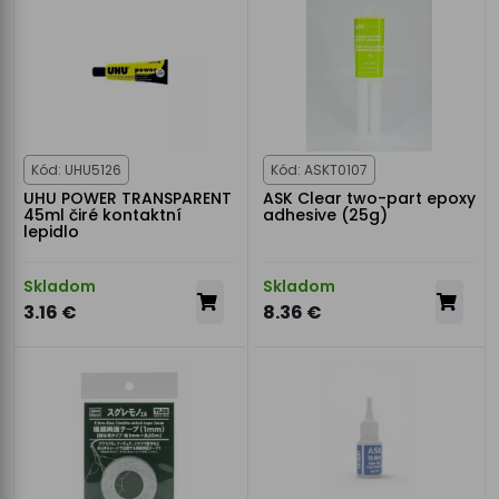
Kód: UHU5126
Kód: ASKT0107
UHU POWER TRANSPARENT
ASK Clear two-part epoxy
45ml čiré kontaktní
adhesive (25g)
lepidlo
Skladom
Skladom
3.16 €
8.36 €