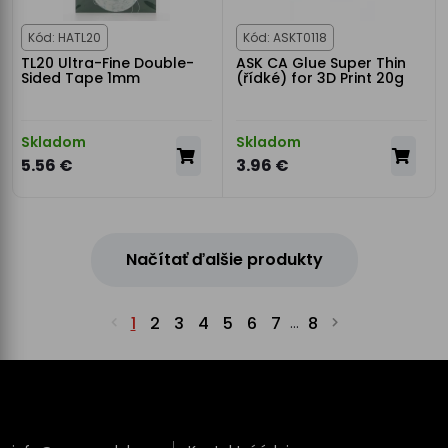
Kód: HATL20
Kód: ASKT0118
TL20 Ultra-Fine Double-
ASK CA Glue Super Thin
Sided Tape 1mm
(řídké) for 3D Print 20g
Skladom
Skladom
5.56 €
3.96 €
Načítať ďalšie produkty
1
2
3
4
5
6
7
8
...