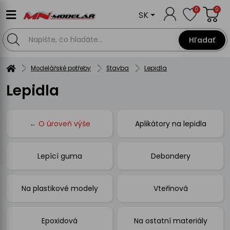
0
0
SK
Hľadať
Modelářské potřeby
Stavba
Lepidla
Lepidla
← O úroveň výše
Aplikátory na lepidla
Lepící guma
Debondery
Na plastikové modely
Vteřinová
Epoxidová
Na ostatní materiály