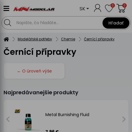
0
0
SK
Hľadať
Modelářské potřeby
Chemie
Černící přípravky
Černící přípravky
← O úroveň výše
Najpredávanejšie produkty
Metal Burnishing Fluid
7.96 €