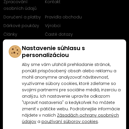
Zpracování
Kontakt
osobních údajů
Doručení a platby
Pravidla obchodu
Dárkové poukázy
Výrobci
Články
Časté dotazy
Sleduj nás na
Nastavenie súhlasu s
Facebooku
personalizáciou
Aby sme vám uľahčili prehliadanie stránok,
ponúkli prispôsobený obsah alebo reklamu a
mohli anonymne analyzovať návštevnosť,
Proč nakoupit u MN-Modelář.cz
využívame súbory cookies, ktoré zdieľame so
svojimi partnermi pre sociálne médiá, inzerciu a
analýzu. Ich nastavenie upravíte odkazom
4.9/5
"Upraviť nastavenia" a kedykoľvek ho môžete
4.5/5
(10481x)
(189x)
zmeniť v pätičke webu. Podrobnejšie informácie
nájdete v našich
Zásadách ochrany osobných
údajov
a
používaní súborov cookies
.