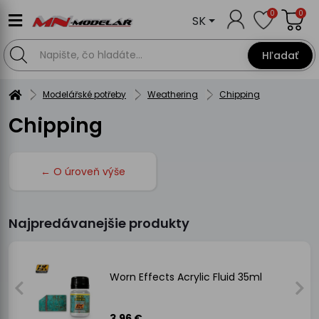
0
0
SK
Hľadať
Modelářské potřeby
Weathering
Chipping
Chipping
← O úroveň výše
Najpredávanejšie produkty
Worn Effects Acrylic Fluid 35ml
3.96 €