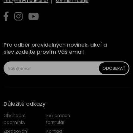
info@mn-modelar.cz
Kontaktní údaje
Pro odběr pravidelných novinek, akcí a
slev zadejte prosím Váš email
ODOBERAŤ
Důležité odkazy
Obchodní
Reklamační
podmínky
formulář
Zpracování
Kontakt