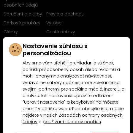
osobních údajů
Doručení a platby
Pravidla obchodu
Dárkové poukázy
Výrobci
Články
Časté dotazy
Sleduj nás na
Nastavenie súhlasu s
Facebooku
personalizáciou
Aby sme vám uľahčili prehliadanie stránok,
ponúkli prispôsobený obsah alebo reklamu a
mohli anonymne analyzovať návštevnosť,
Proč nakoupit u MN-Modelář.cz
využívame súbory cookies, ktoré zdieľame so
svojimi partnermi pre sociálne médiá, inzerciu a
analýzu. Ich nastavenie upravíte odkazom
4.9/5
"Upraviť nastavenia" a kedykoľvek ho môžete
4.5/5
(10481x)
(189x)
zmeniť v pätičke webu. Podrobnejšie informácie
nájdete v našich
Zásadách ochrany osobných
údajov
a
používaní súborov cookies
.