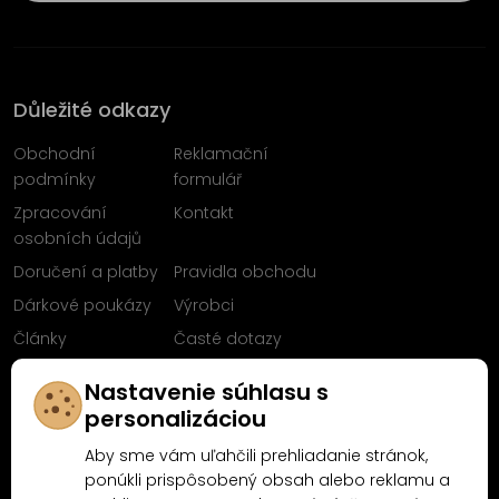
Důležité odkazy
Obchodní
Reklamační
podmínky
formulář
Zpracování
Kontakt
osobních údajů
Doručení a platby
Pravidla obchodu
Dárkové poukázy
Výrobci
Články
Časté dotazy
Sleduj nás na
Nastavenie súhlasu s
Facebooku
personalizáciou
Aby sme vám uľahčili prehliadanie stránok,
ponúkli prispôsobený obsah alebo reklamu a