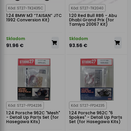
Kód: ST27-TK2435C
Kód: ST27-TK2040
1:24 BMW M3 “TAISAN” JTC
1:20 Red Bull RB6 - Abu
1992 Conversion Kit)
Dhabi Grand Prix (for
Tamiya 20067 Kit)
Skladom
Skladom
91.96 €
93.56 €
Kód: ST27-FP24236
Kód: ST27-FP24235
1:24 Porsche 962C "Mesh"
1:24 Porsche 962C "6
- Detail Up Parts Set (for
Spokes" - Detail Up Parts
Hasegawa Kits)
Set (for Hasegawa Kits)