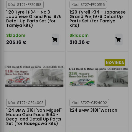
Kód: ST27-FP20158
Kód: ST27-FP20156
1:20 Tyrell P34 - No.3
1:20 Tyrell P34 - Japanese
Japanese Grand Prix 1976
Grand Prix 1976 Detail Up
Detail Up Parts Set (for
Parts Set (for Tamiya
Tamiya Kits)
Kits)
Skladom
Skladom
205.16 €
210.36 €
NOVINKA
Kód: ST27-CP24003
Kód: ST27-CP24002
1:24 BMW 318i "San Miguel"
1:24 BMW 318i "Watson
Macau Guia Race 1994 -
Decal and Detail Up Parts
Set (for Hasegawa Kits)