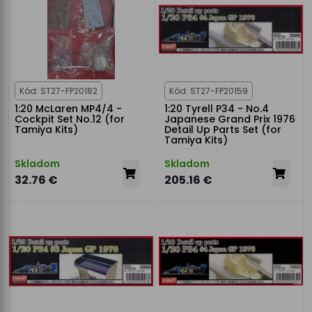
Kód: ST27-FP20182
Kód: ST27-FP20159
1:20 McLaren MP4/4 -
1:20 Tyrell P34 - No.4
Cockpit Set No.12 (for
Japanese Grand Prix 1976
Tamiya Kits)
Detail Up Parts Set (for
Tamiya Kits)
Skladom
Skladom
32.76 €
205.16 €