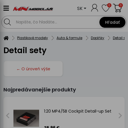
0
0
SK
Hľadať
Plastikové modely
Auta & formule
Doplňky
Detail se
Detail sety
← O úroveň výše
Najpredávanejšie produkty
t
1:20 MP4/5B Cockpit Detail-up Set
25.96 €