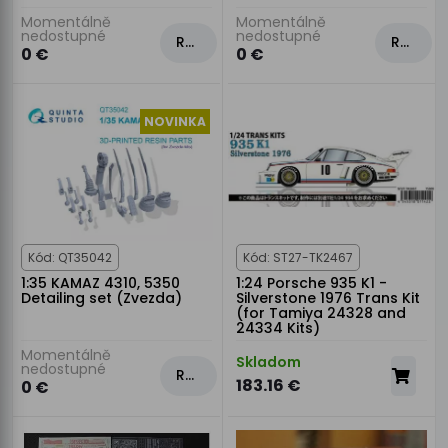
Momentálně
Momentálně
nedostupné
nedostupné
Rezervovat
Rezervovat
0 €
0 €
NOVINKA
Kód: QT35042
Kód: ST27-TK2467
1:35 KAMAZ 4310, 5350
1:24 Porsche 935 K1 -
Detailing set (Zvezda)
Silverstone 1976 Trans Kit
(for Tamiya 24328 and
24334 Kits)
Momentálně
Skladom
nedostupné
Rezervovat
183.16 €
0 €