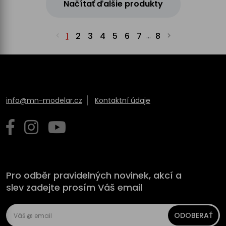
Načítať ďalšie produkty
1
2
3
4
5
6
7
8
...
info@mn-modelar.cz
Kontaktní údaje
Pro odběr pravidelných novinek, akcí a
slev zadejte prosím Váš email
ODOBERAŤ