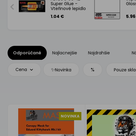
Super Glue -
Glos
Vteřinové lepidlo
3g
1.04 €
5.96
Odporúčané
Najlacnejšie
Najdrahšie
N
✨
%
Cena
Novinka
Pouze skl
NOVINKA