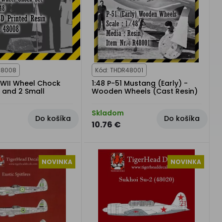
48008
Kód: THDR48001
WWII Wheel Chock
1:48 P-51 Mustang (Early) -
g and 2 Small
Wooden Wheels (Cast Resin)
Skladom
Do košíka
Do košíka
10.76 €
NOVINKA
NOVINKA