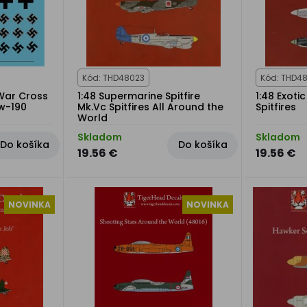
Kód: THD48023
Kód: THD4
 War Cross
1:48 Supermarine Spitfire
1:48 Exoti
Fw-190
Mk.Vc Spitfires All Around the
Spitfires
World
Skladom
Skladom
Do košíka
Do košíka
19.56 €
19.56 €
NOVINKA
NOVINKA