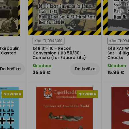
Kód: THDR48010
Kód: THDR
 Tarpaulin
1:48 Bf-110 - Recon
1:48 RAF 
 (Casted
Conversion / RB 50/30
Set - 4 Bi
Camera (for Eduard kits)
Chocks
Skladom
Skladom
Do košíka
Do košíka
35.56 €
15.96 €
NOVINKA
NOVINKA