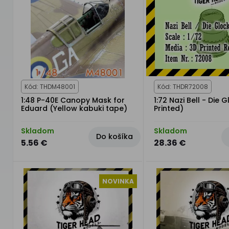
Kód: THDM48001
Kód: THDR72008
1:48 P-40E Canopy Mask for
1:72 Nazi Bell - Die 
Eduard (Yellow kabuki tape)
Printed)
Skladom
Skladom
Do košíka
5.56 €
28.36 €
NOVINKA