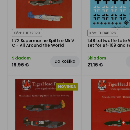
Kód: THD72020
Kód: THD48026
1:72 Supermarine Spitfire Mk.V
1:48 Luftwaffe Late
C - All Around the World
set for Bf-109 and 
Skladom
Skladom
Do košíka
15.96 €
21.16 €
NOVINKA