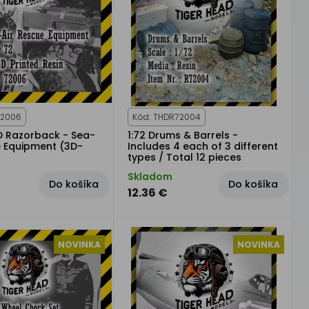
72006
Kód: THDR72004
 D Razorback - Sea-
1:72 Drums & Barrels -
e Equipment (3D-
Includes 4 each of 3 different
types / Total 12 pieces
Skladom
Do košíka
Do košíka
12.36 €
NOVINKA
NOVINKA