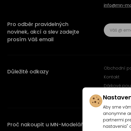
info@mn-mod
Pro odběr pravidelných
novinek, akcí a slev zadejte
prosím Váš email
Obchodní p
Důležité odkazy
Kontakt
Dárkové pou
Časté dotaz
Nastaven
Aby sme vám 
anonymne ana
partnermi pre
Proč nakoupit u MN-Modelář.cz
nastavenia" 