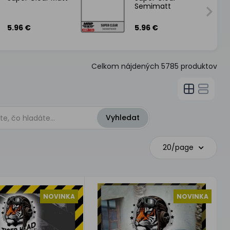
Semimatt
5.96 €
5.96 €
Celkom nájdených
5785
produktov
20/page
NOVINKA
NOVINKA