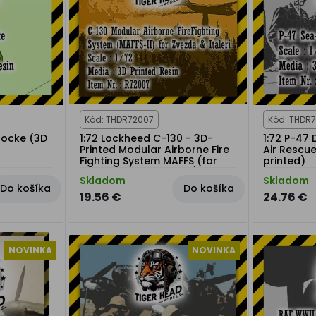
Kód: THDR72007
Kód: THDR
Glocke (3D
1:72 Lockheed C-130 - 3D-
1:72 P-47
Printed Modular Airborne Fire
Air Rescu
Fighting System MAFFS (for
printed)
Italeri and Zvezda Kits)
Skladom
Skladom
Do košíka
Do košíka
19.56 €
24.76 €
NOVINKA
NOVINKA