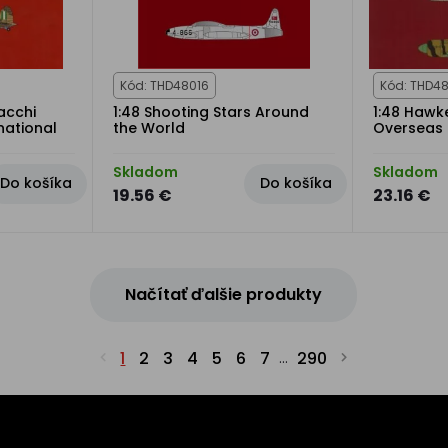
Kód: THD48016
Kód: THD4
Macchi
1:48 Shooting Stars Around
1:48 Hawke
national
the World
Overseas
Skladom
Skladom
Do košíka
Do košíka
19.56 €
23.16 €
Načítať ďalšie produkty
1
2
3
4
5
6
7
290
...