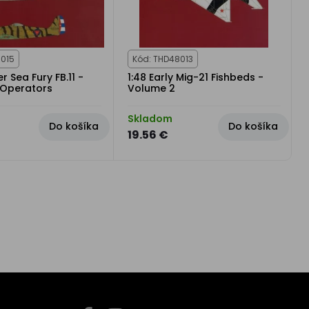
8015
Kód: THD48013
r Sea Fury FB.11 -
1:48 Early Mig-21 Fishbeds -
 Operators
Volume 2
Skladom
Do košíka
Do košíka
19.56 €