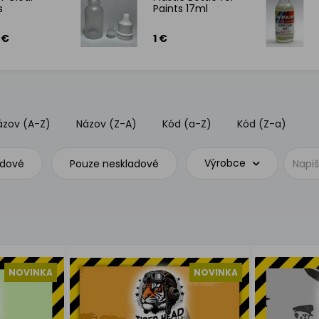
s
Paints 17ml
 €
1 €
ázov (A-Z)
Názov (Z-A)
Kód (a-Z)
Kód (Z-a)
Výrobce
adové
Pouze neskladové
NOVINKA
NOVINKA