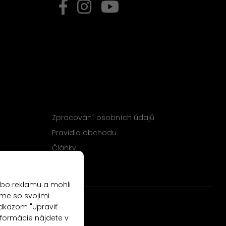
Zpracování osobních údajů
Pravidla obchodu
Články
ebo reklamu a mohli
me so svojimi
odkazom "Upraviť
nformácie nájdete v