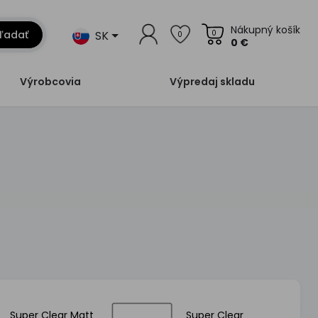
Nákupný košík
SK
ľadať
0
0
0 €
Výrobcovia
Výpredaj skladu
Super Clear Matt
Super Clear