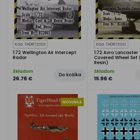
Kód: THDR72003
Kód: THDR72001
1:72 Wellington Air Intercept
1:72 Avro Lancaster
Radar
Covered Wheel Set
Resin)
Skladom
Skladom
Do košíka
26.76 €
15.96 €
NOVINKA