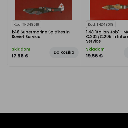
Kód: THD48019
Kód: THD48018
1:48 Supermarine Spitfires in
1:48 'Italian Job' - 
Soviet Service
C.202/C.205 in Inter
Service
Skladom
Skladom
Do košíka
17.96 €
19.56 €