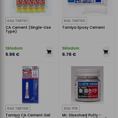
Kód: TA87101
Kód: TA87100
CA Cement (Single-Use
Tamiya Epoxy Cement
Type)
Skladom
Skladom
5.96 €
6.76 €
Kód: TA87091
Kód: P119
Tamiya CA Cement Gel
Mr. Dissolved Putty -