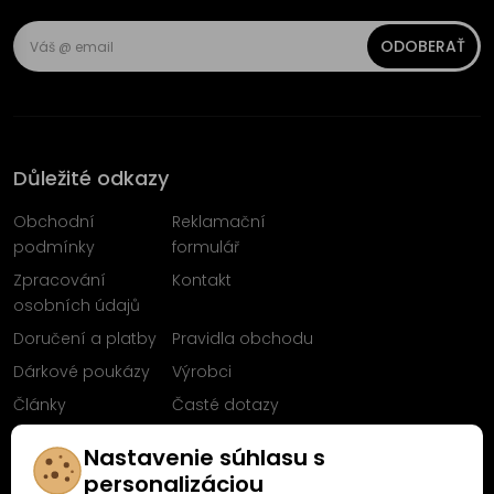
ODOBERAŤ
Důležité odkazy
Obchodní
Reklamační
podmínky
formulář
Zpracování
Kontakt
osobních údajů
Doručení a platby
Pravidla obchodu
Dárkové poukázy
Výrobci
Články
Časté dotazy
Sleduj nás na
Nastavenie súhlasu s
Facebooku
personalizáciou