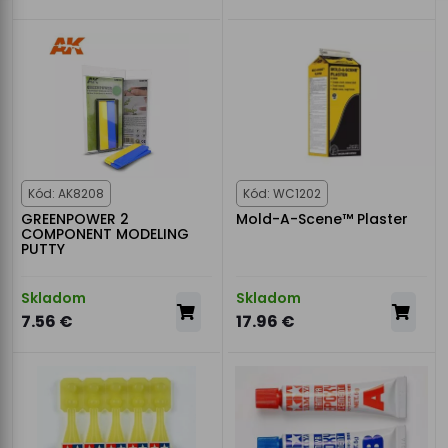
Kód: AK8208
Kód: WC1202
GREENPOWER 2
Mold-A-Scene™ Plaster
COMPONENT MODELING
PUTTY
Skladom
Skladom
7.56 €
17.96 €