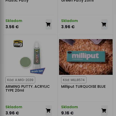
Plastic Putty
Green Putty 20ml
Skladom
Skladom
3.56 €
3.96 €
Kód: A.MIG-2039
Kód: MILL8574
ARMING PUTTY. ACRYLIC
Milliput TURQUOISE BLUE
TYPE 20ml
Skladom
Skladom
3.96 €
9.16 €