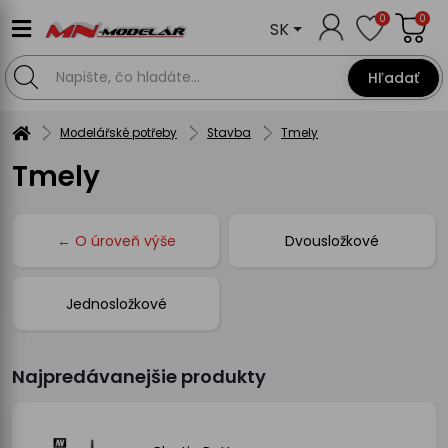
0
0
SK
Hľadať
Modelářské potřeby
Stavba
Tmely
Tmely
← O úroveň výše
Dvousložkové
Jednosložkové
Najpredávanejšie produkty