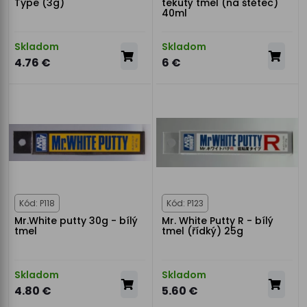
Type (3g)
tekutý tmel (na štětec)
40ml
Skladom
Skladom
4.76 €
6 €
Kód: P118
Kód: P123
Mr.White putty 30g - bílý
Mr. White Putty R - bílý
tmel
tmel (řídký) 25g
Skladom
Skladom
4.80 €
5.60 €