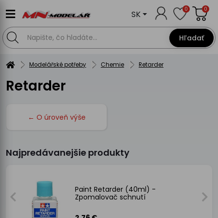
0
0
SK
Hľadať
Modelářské potřeby
Chemie
Retarder
Retarder
← O úroveň výše
Najpredávanejšie produkty
Paint Retarder (40ml) -
Zpomalovač schnutí
2.76 €