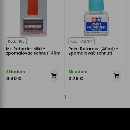
Kód: T105
Kód: TA87114
Mr. Retarder Mild -
Paint Retarder (40ml) -
zpomalovač schnutí 40ml
Zpomalovač schnutí
Skladom
Skladom
4.40 €
2.76 €
1