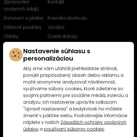
Zpracování
Kontakt
osobních údajů
Doručení a platby
Pravidla obchodu
Dárkové poukázy
Výrobci
Články
Časté dotazy
Sleduj nás na
Nastavenie súhlasu s
Facebooku
personalizáciou
Aby sme vám uľahčili prehliadanie stránok,
ponúkli prispôsobený obsah alebo reklamu a
mohli anonymne analyzovať návštevnosť,
Proč nakoupit u MN-Modelář.cz
využívame súbory cookies, ktoré zdieľame so
svojimi partnermi pre sociálne médiá, inzerciu a
analýzu. Ich nastavenie upravíte odkazom
4.9/5
"Upraviť nastavenia" a kedykoľvek ho môžete
4.5/5
(10481x)
(189x)
zmeniť v pätičke webu. Podrobnejšie informácie
nájdete v našich
Zásadách ochrany osobných
údajov
a
používaní súborov cookies
.