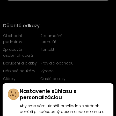
Důležité odkazy
Obchodní
Reklamační
podmínky
formulář
Zpracování
Kontakt
osobních údajů
Doručení a platby
Pravidla obchodu
Dárkové poukázy
Výrobci
Články
Časté dotazy
Sleduj nás na
Nastavenie súhlasu s
Facebooku
personalizáciou
Aby sme vám uľahčili prehliadanie stránok,
ponúkli prispôsobený obsah alebo reklamu a