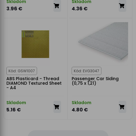
Skladom
Skladom
3.96 €
4.36 €
Kód: GSW1007
Kód: EVG3047
ABS Plasticard - Thread
Passenger Car Siding
DIAMOND Textured Sheet
(0,75 x 1,21)
- A4
Skladom
Skladom
5.16 €
4.80 €