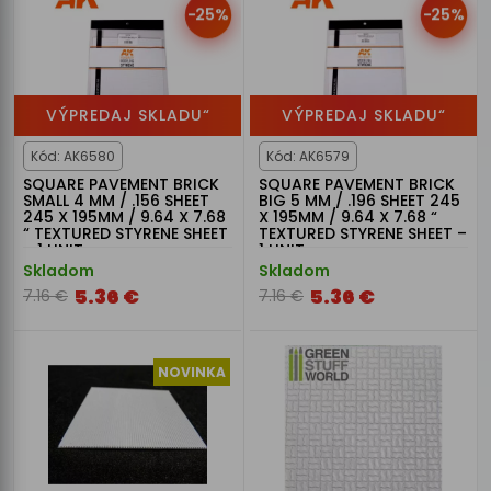
-25%
-25%
VÝPREDAJ SKLADU“
VÝPREDAJ SKLADU“
Kód: AK6580
Kód: AK6579
SQUARE PAVEMENT BRICK
SQUARE PAVEMENT BRICK
SMALL 4 MM / .156 SHEET
BIG 5 MM / .196 SHEET 245
245 X 195MM / 9.64 X 7.68
X 195MM / 9.64 X 7.68 “
“ TEXTURED STYRENE SHEET
TEXTURED STYRENE SHEET –
– 1 UNIT
1 UNIT
Skladom
Skladom
5.36 €
5.36 €
7.16 €
7.16 €
NOVINKA