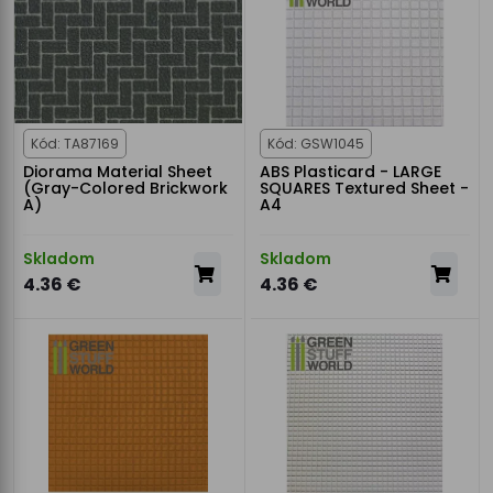
Kód: TA87169
Kód: GSW1045
Diorama Material Sheet
ABS Plasticard - LARGE
(Gray-Colored Brickwork
SQUARES Textured Sheet -
A)
A4
Skladom
Skladom
4.36 €
4.36 €