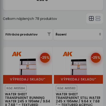
Celkom nájdených
78
produktov
Filtrácia produktov
Řazení
-25%
-25%
VÝPREDAJ SKLADU“
VÝPREDAJ SKLADU“
Kód: AK6584
Kód: AK6583
WATER SHEET
WATER SHEET
TRANSPARENT RUNNING
TRANSPARENT STILL WATER
WATER 245 X 195MM / 9.64
245 X 195MM / 9.64 X 7.68
X 7.68 “ – TEXTURED
“ – TEXTURED ACRYLIC