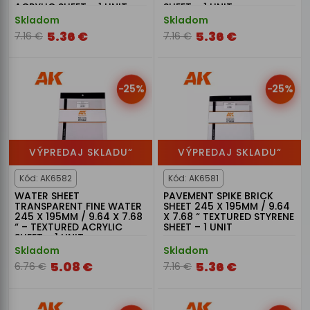
ACRYLIC SHEET – 1 UNIT
SHEET – 1 UNIT
Skladom
Skladom
5.36 €
5.36 €
7.16 €
7.16 €
-25%
-25%
VÝPREDAJ SKLADU“
VÝPREDAJ SKLADU“
Kód: AK6582
Kód: AK6581
WATER SHEET
PAVEMENT SPIKE BRICK
TRANSPARENT FINE WATER
SHEET 245 X 195MM / 9.64
245 X 195MM / 9.64 X 7.68
X 7.68 “ TEXTURED STYRENE
“ – TEXTURED ACRYLIC
SHEET – 1 UNIT
SHEET – 1 UNIT
Skladom
Skladom
5.08 €
5.36 €
6.76 €
7.16 €