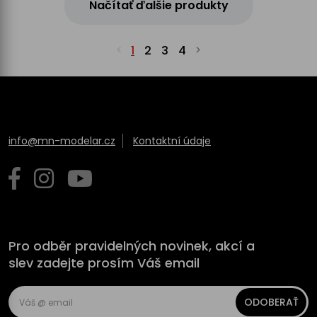
Načítať ďalšie produkty
1
2
3
4
info@mn-modelar.cz
Kontaktní údaje
Pro odběr pravidelných novinek, akcí a
slev zadejte prosím Váš email
ODOBERAŤ