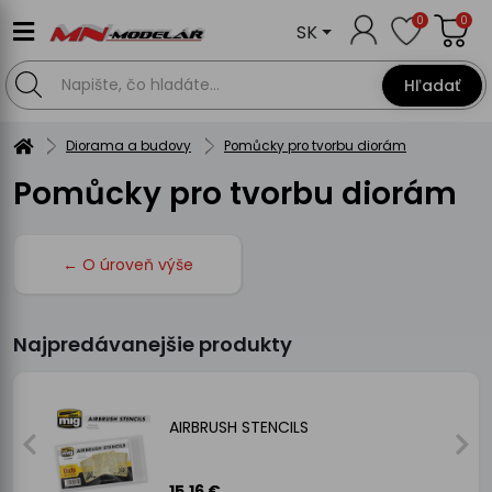
0
0
SK
Hľadať
Diorama a budovy
Pomůcky pro tvorbu diorám
Pomůcky pro tvorbu diorám
← O úroveň výše
Najpredávanejšie produkty
AIRBRUSH STENCILS
0
15.16 €