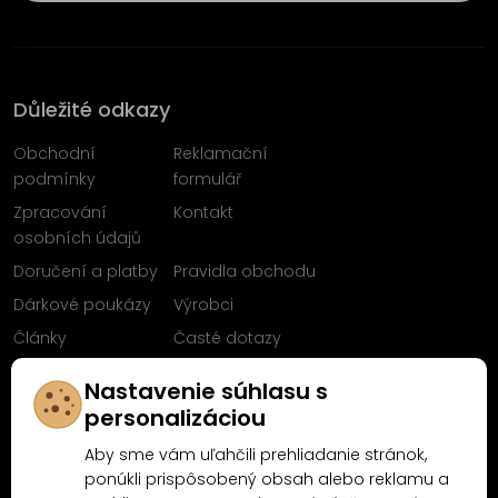
Důležité odkazy
Obchodní
Reklamační
podmínky
formulář
Zpracování
Kontakt
osobních údajů
Doručení a platby
Pravidla obchodu
Dárkové poukázy
Výrobci
Články
Časté dotazy
Sleduj nás na
Nastavenie súhlasu s
Facebooku
personalizáciou
Aby sme vám uľahčili prehliadanie stránok,
ponúkli prispôsobený obsah alebo reklamu a