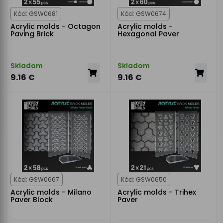
Kód: GSW0681
Kód: GSW0674
Acrylic molds - Octagon
Acrylic molds -
Paving Brick
Hexagonal Paver
Skladom
Skladom
9.16 €
9.16 €
Kód: GSW0667
Kód: GSW0650
Acrylic molds - Milano
Acrylic molds - Trihex
Paver Block
Paver