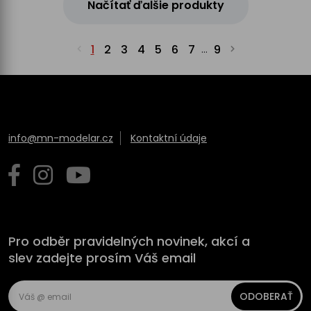
Načítať ďalšie produkty
1
2
3
4
5
6
7
9
...
info@mn-modelar.cz
Kontaktní údaje
Pro odběr pravidelných novinek, akcí a
slev zadejte prosím Váš email
ODOBERAŤ