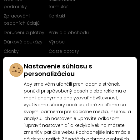
podmínky
formulář
Zpracování
Kontakt
osobních údajů
Doručení a platby
Pravidla obchodu
Dárkové poukázy
Výrobci
Články
Časté dotazy
Sleduj nás na
Nastavenie súhlasu s
Facebooku
personalizáciou
Aby sme vám uľahčili prehliadanie stránok,
ponúkli prispôsobený obsah alebo reklamu a
mohli anonymne analyzovať návštevnosť,
Proč nakoupit u MN-Modelář.cz
využívame súbory cookies, ktoré zdieľame so
svojimi partnermi pre sociálne médiá, inzerciu a
analýzu. Ich nastavenie upravíte odkazom
4.9/5
4.5/5
"Upraviť nastavenia" a kedykoľvek ho môžete
(10481x)
(189x)
zmeniť v pätičke webu. Podrobnejšie informácie
nájdete v našich
Zásadách ochrany osobných