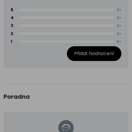
5
0×
4
0×
3
0×
2
0×
1
0×
Přidat hodnocení
Poradna