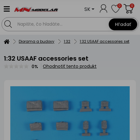
0
0
SK
Hľadať
Diorama a budovy
1:32
1:32 USAAF accessories set
1:32 USAAF accessories set
Ohodnotiť tento produkt
0%