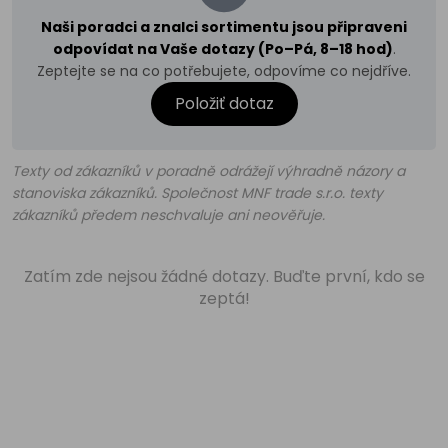
Naši poradci a znalci sortimentu jsou připraveni
odpovídat na Vaše dotazy (Po–Pá, 8–18 hod)
.
Zeptejte se na co potřebujete, odpovíme co nejdříve.
Položiť dotaz
Texty od zákazníků v poradně odrážejí výhradně názory a
stanoviska zákazníků. Společnost MNF trade s.r.o. texty
zákazníků předem neschvaluje ani neověřuje.
Zatím zde nejsou žádné dotazy. Buďte první, kdo se
zeptá!