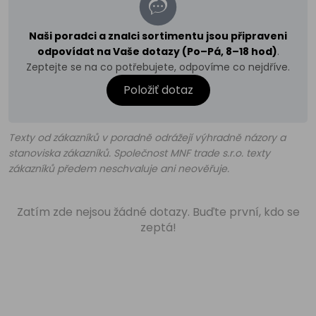
Naši poradci a znalci sortimentu jsou připraveni
odpovídat na Vaše dotazy (Po–Pá, 8–18 hod)
.
Zeptejte se na co potřebujete, odpovíme co nejdříve.
Položiť dotaz
Texty od zákazníků v poradně odrážejí výhradně názory a
stanoviska zákazníků. Společnost MNF trade s.r.o. texty
zákazníků předem neschvaluje ani neověřuje.
Zatím zde nejsou žádné dotazy. Buďte první, kdo se
zeptá!