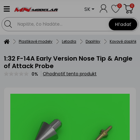
0
0
SK
Hľadať
Plastikové modely
Letadla
Doplňky
Kovové doplňky
1:32 F-14A Early Version Nose Tip & Angle
of Attack Probe
Ohodnotiť tento produkt
0%