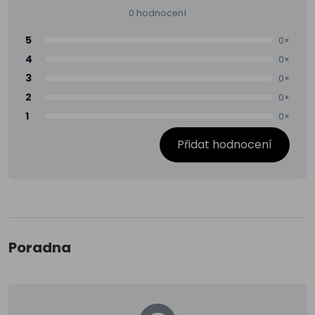
0 hodnocení
5
0×
4
0×
3
0×
2
0×
1
0×
Přidat hodnocení
Poradna