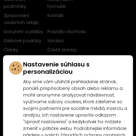
podmínky
formulář
Zpracování
Kontakt
osobních údajů
Doručení a platby
Pravidla obchodu
Dárkové poukázy
Výrobci
Články
Časté dotazy
Sleduj nás na
Nastavenie súhlasu s
Facebooku
personalizáciou
Aby sme vám uľahčili prehliadanie stránok,
ponúkli prispôsobený obsah alebo reklamu a
mohli anonymne analyzovať návštevnosť,
Proč nakoupit u MN-Modelář.cz
využívame súbory cookies, ktoré zdieľame so
svojimi partnermi pre sociálne médiá, inzerciu a
analýzu. Ich nastavenie upravíte odkazom
4.9/5
4.5/5
"Upraviť nastavenia" a kedykoľvek ho môžete
(10481x)
(189x)
zmeniť v pätičke webu. Podrobnejšie informácie
nájdete v našich
Zásadách ochrany osobných