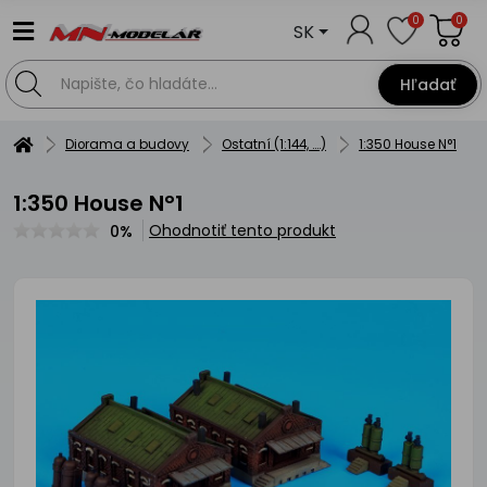
0
0
SK
Hľadať
Diorama a budovy
Ostatní (1:144, ....)
1:350 House N°1
1:350 House N°1
Ohodnotiť tento produkt
0%