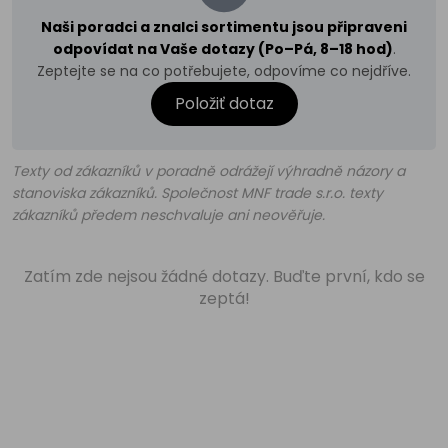
Naši poradci a znalci sortimentu jsou připraveni
odpovídat na Vaše dotazy (Po–Pá, 8–18 hod)
.
Zeptejte se na co potřebujete, odpovíme co nejdříve.
Položiť dotaz
Texty od zákazníků v poradně odrážejí výhradně názory a
stanoviska zákazníků. Společnost MNF trade s.r.o. texty
zákazníků předem neschvaluje ani neověřuje.
Zatím zde nejsou žádné dotazy. Buďte první, kdo se
zeptá!