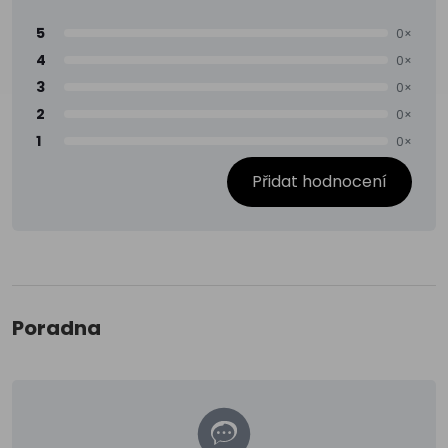
5
0×
4
0×
3
0×
2
0×
1
0×
Přidat hodnocení
Poradna