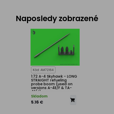
Naposledy zobrazené
Kód: AM72164
1:72 A-4 Skyhawk - LONG
STRAIGHT refueling
probe boom (used on
versions A-4E/F & TA-
4F/J)
Skladom
5.16 €