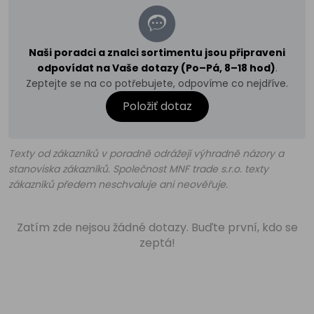
Naši poradci a znalci sortimentu jsou připraveni
odpovídat na Vaše dotazy (Po–Pá, 8–18 hod)
.
Zeptejte se na co potřebujete, odpovíme co nejdříve.
Položiť dotaz
Texty od zákazníků v poradně odrážejí výhradně názory a
stanoviska zákazníků. Společnost MNF trade s.r.o. texty
zákazníků předem neschvaluje ani neověřuje.
Zatím zde nejsou žádné dotazy. Buďte první, kdo se
zeptá!