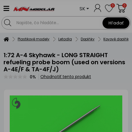
0
0
SK
Hľadať
Plastikové modely
Letadla
Doplňky
Kovové doplňky
1:72 A-4 Skyhawk - LONG STRAIGHT
refueling probe boom (used on versions
A-4E/F & TA-4F/J)
Ohodnotiť tento produkt
0%