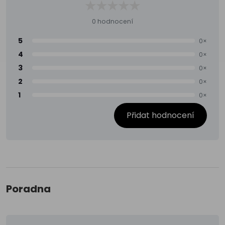
0 hodnocení
5
0×
4
0×
3
0×
2
0×
1
0×
Přidat hodnocení
Poradna