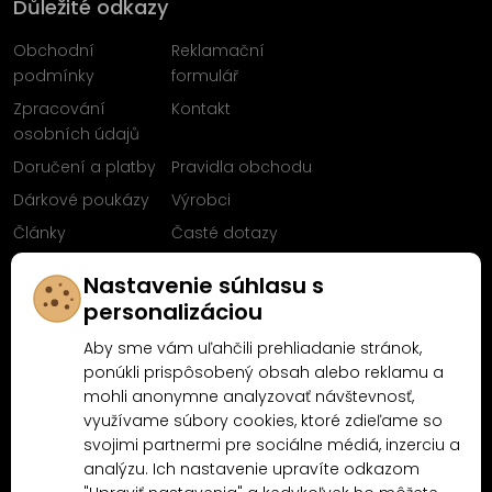
Důležité odkazy
Obchodní
Reklamační
podmínky
formulář
Zpracování
Kontakt
osobních údajů
Doručení a platby
Pravidla obchodu
Dárkové poukázy
Výrobci
Články
Časté dotazy
Sleduj nás na
Nastavenie súhlasu s
Facebooku
personalizáciou
Aby sme vám uľahčili prehliadanie stránok,
ponúkli prispôsobený obsah alebo reklamu a
mohli anonymne analyzovať návštevnosť,
Proč nakoupit u MN-Modelář.cz
využívame súbory cookies, ktoré zdieľame so
svojimi partnermi pre sociálne médiá, inzerciu a
analýzu. Ich nastavenie upravíte odkazom