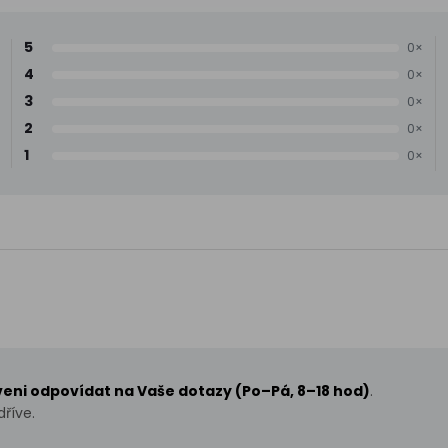
5
0×
4
0×
3
0×
2
0×
1
0×
aveni odpovídat na Vaše dotazy (Po–Pá, 8–18 hod)
.
říve.