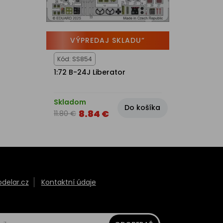
VÝPREDAJ SKLADU“
Kód: SS854
1:72 B-24J Liberator
Skladom
Do košíka
8.84 €
11.80 €
elar.cz
Kontaktní údaje