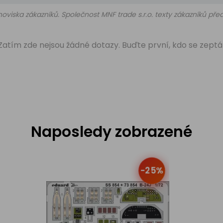
oviska zákazníků. Společnost MNF trade s.r.o. texty zákazníků př
Zatím zde nejsou žádné dotazy. Buďte první, kdo se zeptá
Naposledy zobrazené
-25%