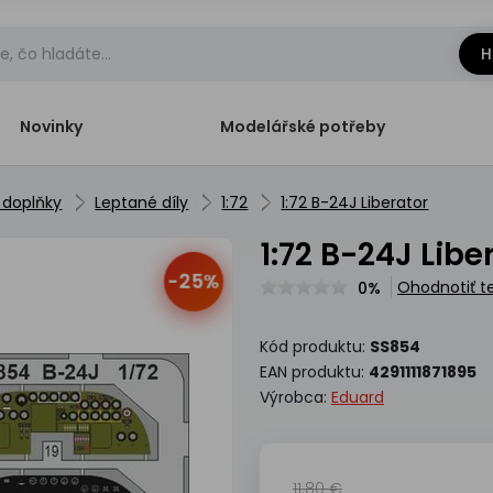
H
Novinky
Modelářské potřeby
 doplňky
Leptané díly
1:72
1:72 B-24J Liberator
1:72 B-24J Libe
-25%
Ohodnotiť t
0%
Kód produktu:
SS854
EAN produktu:
4291111871895
Výrobca:
Eduard
11.80 €