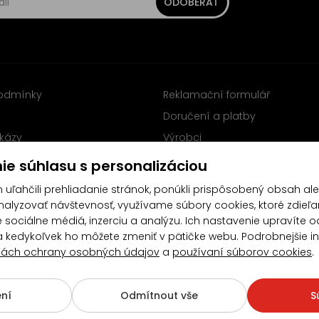
ODOBERAŤ
odmínky
Reklamační formulář
Doručení a platby
kázy
Výrobci
y
Sleduj nás na Facebooku
ie súhlasu s personalizáciou
uľahčili prehliadanie stránok, ponúkli prispôsobený obsah al
lyzovať návštevnosť, využívame súbory cookies, ktoré zdieľa
 sociálne médiá, inzerciu a analýzu. Ich nastavenie upravíte 
a kedykoľvek ho môžete zmeniť v pätičke webu. Podrobnejšie i
ách ochrany osobných údajov
a
používaní súborov cookies
.
4.5/5
(10481x)
(189x)
ní
Odmítnout vše
S