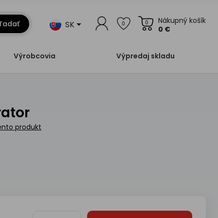
Nákupný košík
SK
ľadať
0
0
0 €
Výrobcovia
Výpredaj skladu
rator
ento produkt