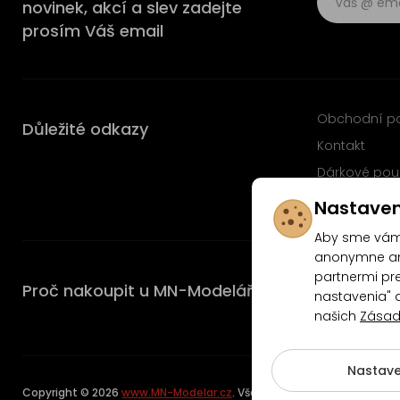
novinek, akcí a slev zadejte
prosím Váš email
Obchodní p
Důležité odkazy
Kontakt
Dárkové pou
Časté dotaz
Nastaven
Aby sme vám 
anonymne ana
partnermi pre
Proč nakoupit u MN-Modelář.cz
nastavenia" 
našich
Zásad
4.9/5
Nastave
Copyright © 2026
www.MN-Modelar.cz
. Všechna práva vyhrazena.