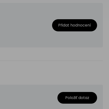
Přidat hodnocení
Položiť dotaz