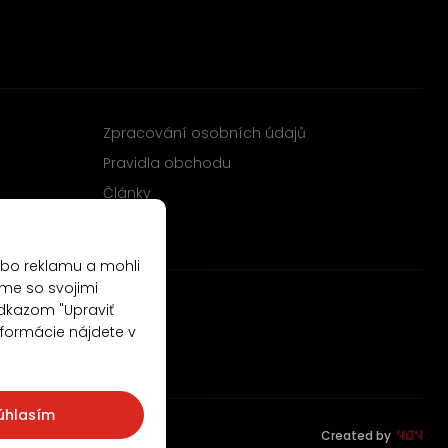
Zpracování osobních údajů
Pravidla obchodu
Články
ebo reklamu a mohli
me so svojimi
odkazom "Upraviť
nformácie nájdete v
úhlasím
Created by