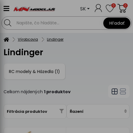
0
0
SK
Hľadať
Výrobcovia
Lindinger
Lindinger
RC modely & Házedla (1)
Celkom nájdených
1 produktov
Filtrácia produktov
Řazení