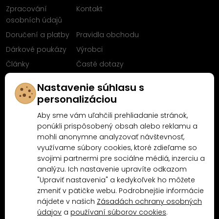
Zpracování
Kontakt
osobních údajů
Doručení a platby
Pravidla obchodu
Dárkové poukázy
Výrobci
Články
Časté dotazy
Sleduj nás na
Nastavenie súhlasu s
Facebooku
personalizáciou
Aby sme vám uľahčili prehliadanie stránok,
ponúkli prispôsobený obsah alebo reklamu a
mohli anonymne analyzovať návštevnosť,
Proč nakoupit u MN-Modelář.cz
využívame súbory cookies, ktoré zdieľame so
svojimi partnermi pre sociálne médiá, inzerciu a
analýzu. Ich nastavenie upravíte odkazom
4.9/5
"Upraviť nastavenia" a kedykoľvek ho môžete
4.5/5
(10481x)
(189x)
zmeniť v pätičke webu. Podrobnejšie informácie
nájdete v našich
Zásadách ochrany osobných
údajov
a
používaní súborov cookies
.