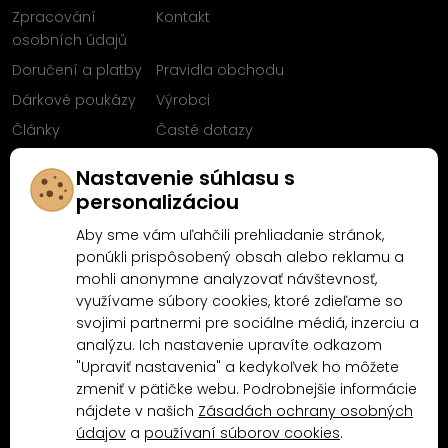
Zpracování
Kontakt
osobních údajů
Doručení a platby
Pravidla obchodu
Dárkové poukázy
Výrobci
Články
Časté dotazy
Sleduj nás na
Nastavenie súhlasu s
Facebooku
personalizáciou
Aby sme vám uľahčili prehliadanie stránok,
ponúkli prispôsobený obsah alebo reklamu a
mohli anonymne analyzovať návštevnosť,
Proč nakoupit u MN-Modelář.cz
využívame súbory cookies, ktoré zdieľame so
svojimi partnermi pre sociálne médiá, inzerciu a
analýzu. Ich nastavenie upravíte odkazom
4.9/5
"Upraviť nastavenia" a kedykoľvek ho môžete
4.5/5
(10481x)
(189x)
zmeniť v pätičke webu. Podrobnejšie informácie
nájdete v našich
Zásadách ochrany osobných
údajov
a
používaní súborov cookies
.