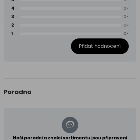
4
0×
3
0×
2
0×
1
0×
Přidat hodnocení
Poradna
Naši poradci a znalci sortimentu jsou připraveni