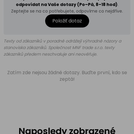
odpovídat na Vaše dotazy (Po–Pá, 8–18 hod)
.
Zeptejte se na co potřebujete, odpovíme co nejdříve.
Položiť dotaz
Texty od zákazníků v poradně odrážejí výhradně názory a
stanoviska zákazníků. Společnost MNF trade s.r.o. texty
zákazníků předem neschvaluje ani neověřuje.
Zatím zde nejsou žádné dotazy. Buďte první, kdo se
zeptá!
Naposledy zobrazené