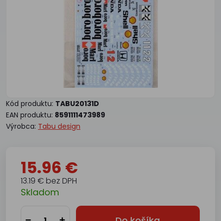
Kód produktu:
TABU20131D
EAN produktu:
8591111473989
Výrobca:
Tabu design
15.96 €
13.19 € bez DPH
Skladom
Do košíka