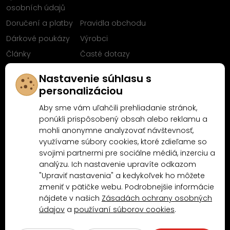
osobních údajů
Doručení a platby
Pravidla obchodu
Dárkové poukázy
Výrobci
Články
Časté dotazy
Sleduj nás na
Nastavenie súhlasu s
Facebooku
personalizáciou
Aby sme vám uľahčili prehliadanie stránok,
ponúkli prispôsobený obsah alebo reklamu a
mohli anonymne analyzovať návštevnosť,
Proč nakoupit u MN-Modelář.cz
využívame súbory cookies, ktoré zdieľame so
svojimi partnermi pre sociálne médiá, inzerciu a
analýzu. Ich nastavenie upravíte odkazom
4.9/5
4.5/5
"Upraviť nastavenia" a kedykoľvek ho môžete
(10481x)
(189x)
zmeniť v pätičke webu. Podrobnejšie informácie
nájdete v našich
Zásadách ochrany osobných
údajov
a
používaní súborov cookies
.