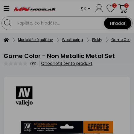
0
0
SK
Hľadať
Modelářské potřeby
Weathering
Efekty
Game Color -
Game Color - Non Metallic Metal Set
Ohodnotiť tento produkt
0%