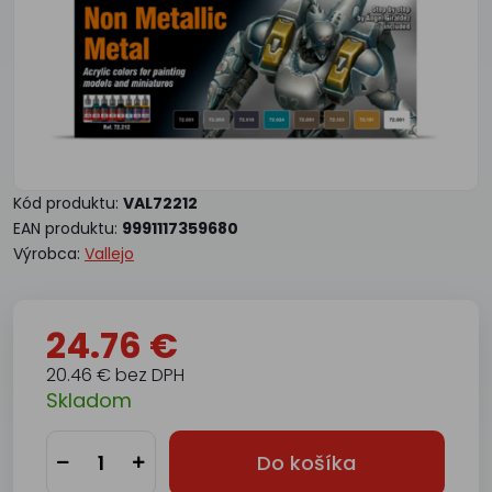
Kód produktu:
VAL72212
EAN produktu:
9991117359680
Výrobca:
Vallejo
24.76 €
20.46 € bez DPH
Skladom
Do košíka