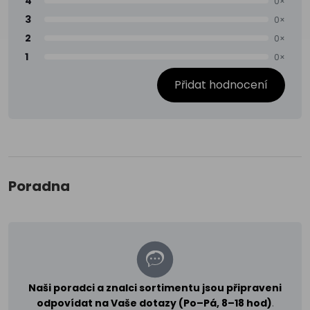
4
0×
3
0×
2
0×
1
0×
Přidat hodnocení
Poradna
Naši poradci a znalci sortimentu jsou připraveni
odpovídat na Vaše dotazy (Po–Pá, 8–18 hod)
.