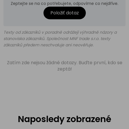
Zeptejte se na co potřebujete, odpovíme co nejdříve.
Položiť dotaz
Texty od zákazníků v poradně odrážejí výhradně názory a
stanoviska zákazníků. Společnost MNF trade s.r.o. texty
zákazníků předem neschvaluje ani neověřuje.
Zatím zde nejsou žádné dotazy. Buďte první, kdo se
zeptá!
Naposledy zobrazené