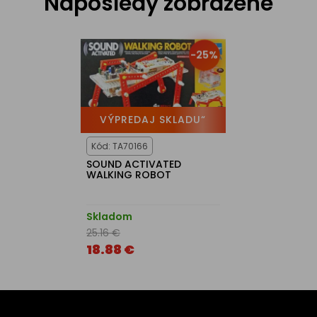
Naposledy zobrazené
-25%
VÝPREDAJ SKLADU“
Kód: TA70166
SOUND ACTIVATED
WALKING ROBOT
Skladom
25.16 €
18.88 €