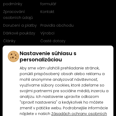
podmínky
formulář
Zpracování
Kontakt
osobních údajů
Doručení a platby
Pravidla obchodu
Dárkové poukázy
Výrobci
Články
Časté dotazy
Sleduj nás na
Nastavenie súhlasu s
Facebooku
personalizáciou
Aby sme vám uľahčili prehliadanie stránok,
ponúkli prispôsobený obsah alebo reklamu a
mohli anonymne analyzovať návštevnosť,
Proč nakoupit u MN-Modelář.cz
využívame súbory cookies, ktoré zdieľame so
svojimi partnermi pre sociálne médiá, inzerciu a
analýzu. Ich nastavenie upravíte odkazom
4.9/5
4.5/5
"Upraviť nastavenia" a kedykoľvek ho môžete
(10481x)
(189x)
zmeniť v pätičke webu. Podrobnejšie informácie
nájdete v našich
Zásadách ochrany osobných