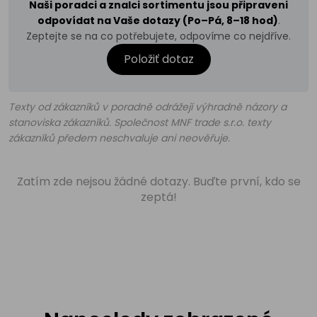
Naši poradci a znalci sortimentu jsou připraveni
odpovídat na Vaše dotazy (Po–Pá, 8–18 hod)
.
Zeptejte se na co potřebujete, odpovíme co nejdříve.
Položiť dotaz
Texty od zákazníků v poradně odrážejí výhradně názory a
stanoviska zákazníků. Společnost MNF trade s.r.o. texty
zákazníků předem neschvaluje ani neověřuje.
Zatím zde nejsou žádné dotazy. Buďte první, kdo se
zeptá!