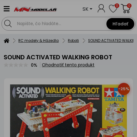
0
0
SK
Hľadať
RC modely & Házedla
Roboti
SOUND ACTIVATED WALKIN
SOUND ACTIVATED WALKING ROBOT
Ohodnotiť tento produkt
0%
-25%