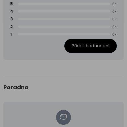
5
0×
4
0×
3
0×
2
0×
1
0×
Přidat hodnocení
Poradna