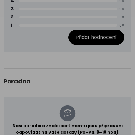
4
0×
3
0×
2
0×
1
0×
Přidat hodnocení
Poradna
Naši poradci a znalci sortimentu jsou připraveni
odpovídat na Vaše dotazy (Po–Pá, 8–18 hod)
.