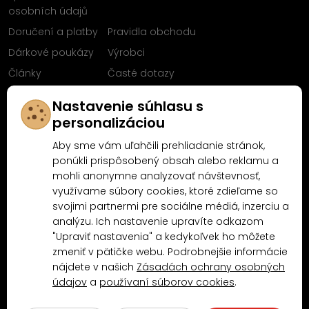
osobních údajů
Doručení a platby
Pravidla obchodu
Dárkové poukázy
Výrobci
Články
Časté dotazy
Sleduj nás na
Nastavenie súhlasu s
Facebooku
personalizáciou
Aby sme vám uľahčili prehliadanie stránok,
ponúkli prispôsobený obsah alebo reklamu a
mohli anonymne analyzovať návštevnosť,
Proč nakoupit u MN-Modelář.cz
využívame súbory cookies, ktoré zdieľame so
svojimi partnermi pre sociálne médiá, inzerciu a
analýzu. Ich nastavenie upravíte odkazom
"Upraviť nastavenia" a kedykoľvek ho môžete
4.9/5
4.5/5
(10481x)
(189x)
zmeniť v pätičke webu. Podrobnejšie informácie
nájdete v našich
Zásadách ochrany osobných
údajov
a
používaní súborov cookies
.