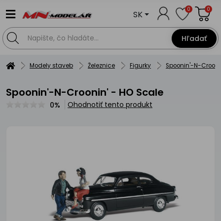
0
0
SK
Hľadať
Modely staveb
Železnice
Figurky
Spoonin'-N-Crooni
Spoonin'-N-Croonin' - HO Scale
Ohodnotiť tento produkt
0%