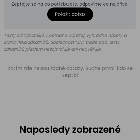
Zeptejte se na co potřebujete, odpovíme co nejdříve.
Položiť dotaz
Texty od zákazníků v poradně odrážejí výhradně názory a
stanoviska zákazníků. Společnost MNF trade s.r.o. texty
zákazníků předem neschvaluje ani neověřuje.
Zatím zde nejsou žádné dotazy. Buďte první, kdo se
zeptá!
Naposledy zobrazené