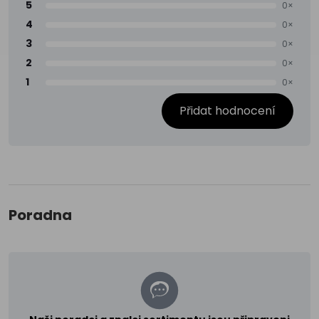
5
0×
4
0×
3
0×
2
0×
1
0×
Přidat hodnocení
Poradna