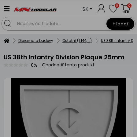
0
0
SK
Hľadať
Diorama a budovy
Ostatní (1:144, ....)
US 38th Infantry D
US 38th Infantry Division Plaque 25mm
Ohodnotiť tento produkt
0%