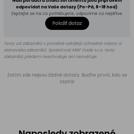
Naši poradci a znalci sortimentu jsou připraveni
odpovídat na Vaše dotazy (Po–Pá, 8–18 hod)
.
Zeptejte se na co potřebujete, odpovíme co nejdříve.
Položiť dotaz
Texty od zákazníků v poradně odrážejí výhradně názory a
stanoviska zákazníků. Společnost MNF trade s.r.o. texty
zákazníků předem neschvaluje ani neověřuje.
Zatím zde nejsou žádné dotazy. Buďte první, kdo se
zeptá!
Naposledy zobrazené