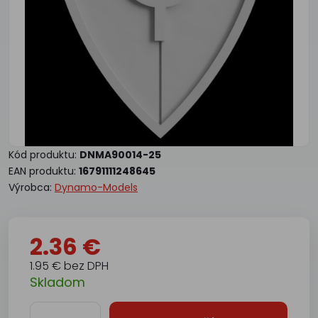
Kód produktu:
DNMA90014-25
EAN produktu:
16791111248645
Výrobca:
Dynamo-Models
2.36 €
1.95 € bez DPH
Skladom