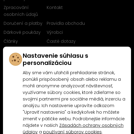
Zpracování
Kontakt
osobních údajů
Doručení a platby
Pravidla obchodu
Dárkové poukázy
Výrobci
Články
Časté dotazy
Sleduj nás na
Nastavenie súhlasu s
Facebooku
personalizáciou
Aby sme vám uľahčili prehliadanie stránok,
ponúkli prispôsobený obsah alebo reklamu a
mohli anonymne analyzovať návštevnosť,
Proč nakoupit u MN-Modelář.cz
využívame súbory cookies, ktoré zdieľame so
svojimi partnermi pre sociálne médiá, inzerciu a
analýzu. Ich nastavenie upravíte odkazom
4.9/5
"Upraviť nastavenia" a kedykoľvek ho môžete
4.5/5
(10481x)
(189x)
zmeniť v pätičke webu. Podrobnejšie informácie
nájdete v našich
Zásadách ochrany osobných
údajov
a
používaní súborov cookies
.