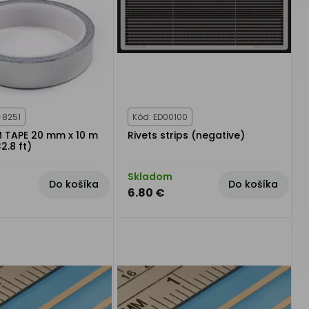
-8251
Kód: ED00100
 TAPE 20 mm x 10 m
Rivets strips (negative)
32.8 ft)
Skladom
Do košíka
Do košíka
6.80 €