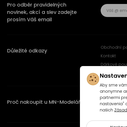
Pro odběr pravidelných
novinek, akcí a slev zadejte
prosím Váš email
Obchodní p
Důležité odkazy
Kontakt
Dárkové pou
Časté dotaz
Nastaven
Aby sme vám 
anonymne ana
partnermi pre
Proč nakoupit u MN-Modelář.cz
nastavenia" 
našich
Zásad
4.9/5