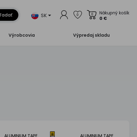
Nákupný košík
SK
ľadať
0
0
0 €
Výrobcovia
Výpredaj skladu
ALUMINIUM TAPE
ALUMINIUM TAPE