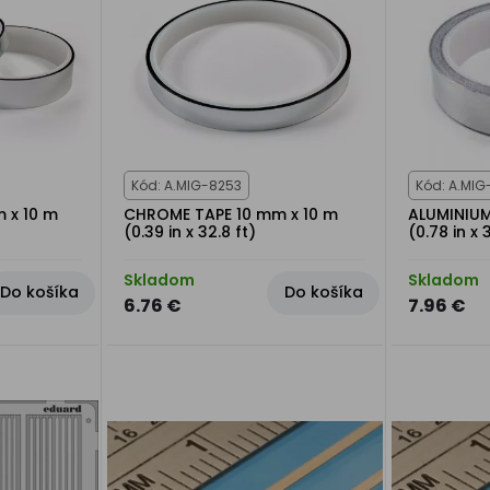
Kód: A.MIG-8253
Kód: A.MIG
 x 10 m
CHROME TAPE 10 mm x 10 m
ALUMINIUM
(0.39 in x 32.8 ft)
(0.78 in x 
Skladom
Skladom
Do košíka
Do košíka
6.76 €
7.96 €