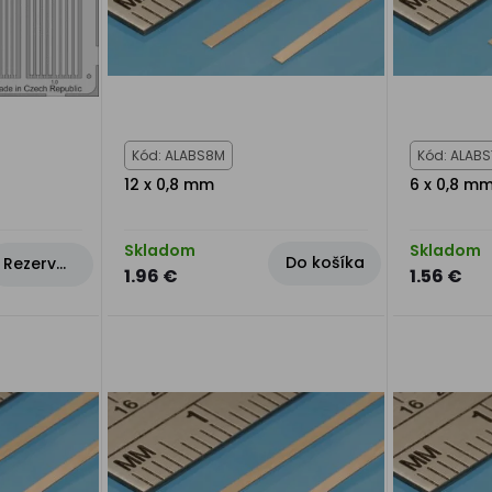
Kód: ALABS8M
Kód: ALAB
12 x 0,8 mm
6 x 0,8 m
Skladom
Skladom
Do košíka
Rezervovat
1.96 €
1.56 €