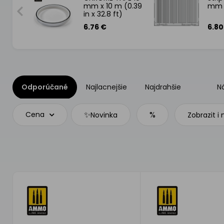
mm x 10 m (0.39
mm
in x 32.8 ft)
6.76 €
6.80
Odporúčané
Najlacnejšie
Najdrahšie
N
✨
%
Cena
Novinka
Zobrazit i