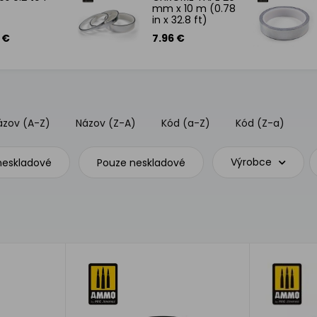
mm x 10 m (0.78
in x 32.8 ft)
 €
7.96 €
ázov (A-Z)
Názov (Z-A)
Kód (a-Z)
Kód (Z-a)
Výrobce
 neskladové
Pouze neskladové