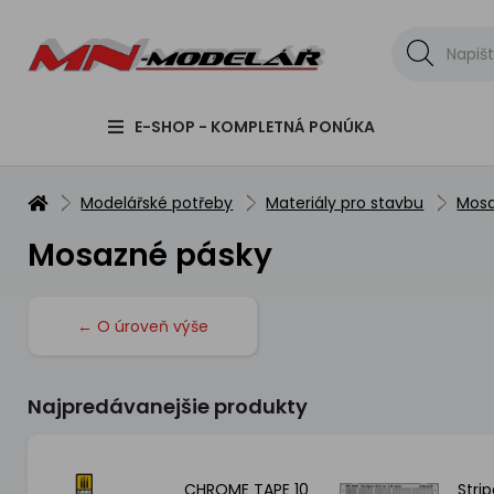
E-SHOP - KOMPLETNÁ PONÚKA
Modelářské potřeby
Materiály pro stavbu
Mosa
Mosazné pásky
← O úroveň výše
Najpredávanejšie produkty
s
CHROME TAPE 10
Strip