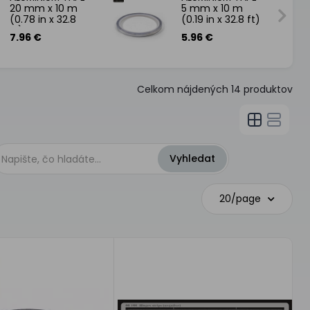
20 mm x 10 m
5 mm x 10 m
(0.78 in x 32.8
(0.19 in x 32.8 ft)
ft)
7.96 €
5.96 €
Celkom nájdených
14
produktov
20/page