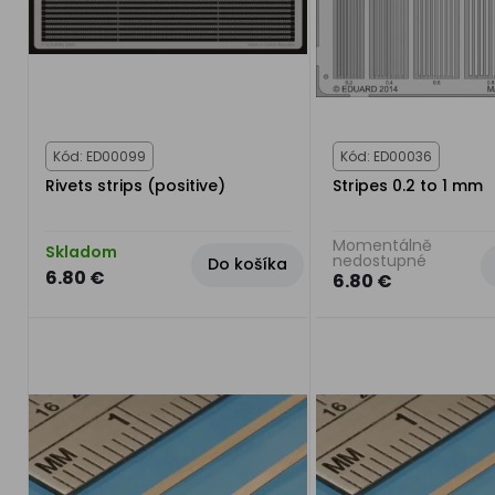
Kód: ED00099
Kód: ED00036
Rivets strips (positive)
Stripes 0.2 to 1 mm
Momentálně
Skladom
nedostupné
Do košíka
6.80 €
6.80 €