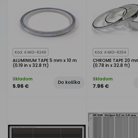
Kód: A.MIG-8249
Kód: A.MIG-8254
ALUMINIUM TAPE 5 mm x 10 m
CHROME TAPE 20 mm
(0.19 in x 32.8 ft)
(0.78 in x 32.8 ft)
Skladom
Skladom
Do košíka
5.96 €
7.96 €