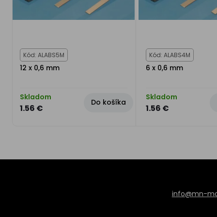
Kód: ALABS5M
Kód: ALABS4M
12 x 0,6 mm
6 x 0,6 mm
Skladom
Skladom
Do košíka
1.56 €
1.56 €
info@mn-mod