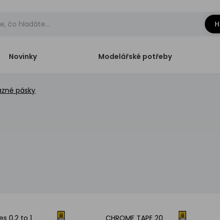
H
Novinky
Modelářské potřeby
zné pásky
es 0.2 to 1
CHROME TAPE 20