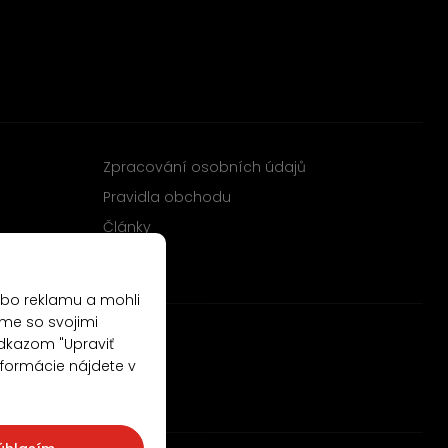
Zpracování osobních údajů
Pravidla obchodu
Články
ebo reklamu a mohli
me so svojimi
odkazom "Upraviť
nformácie nájdete v