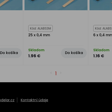
Kód: ALABS3M
Kód: ALABS
25 x 0,4 mm
6 x 0,4 m
Skladom
Skladom
Do košíka
Do košíka
1.96 €
1.16 €
1
elar.cz
Kontaktní údaje