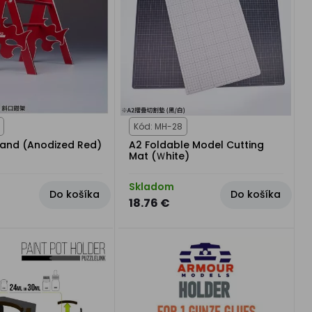
Kód: MH-28
tand (Anodized Red)
A2 Foldable Model Cutting
Mat (Ｗhite)
Skladom
Do košíka
Do košíka
18.76 €