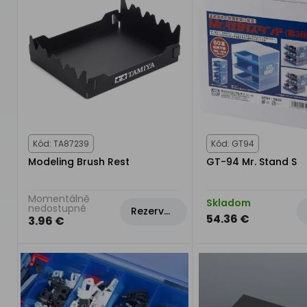
Kód: TA87239
Kód: GT94
Modeling Brush Rest
GT-94 Mr. Stand S
Momentálně
Skladom
nedostupné
Rezervovat
54.36 €
3.96 €