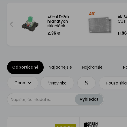
NG
40ml Držák
AK S
hranatých
CUT
skleniček
Tamiya
2.36 €
11.9
Odporúčané
Najlacnejšie
Najdrahšie
N
✨
%
Cena
Novinka
Pouze skl