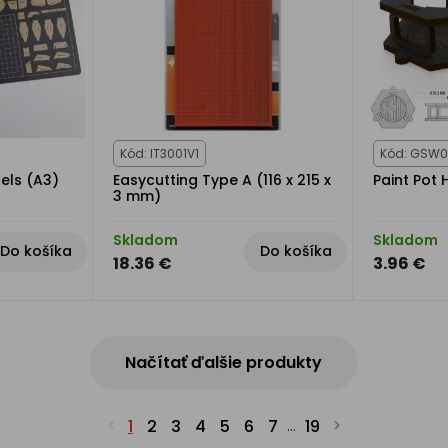
Kód: IT3001V1
Kód: GSW0
els (A3)
Easycutting Type A (116 x 215 x
Paint Pot 
3 mm)
Skladom
Skladom
Do košíka
Do košíka
18.36 €
3.96 €
Načítať ďalšie produkty
1
2
3
4
5
6
7
19
...