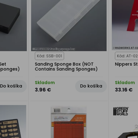
Kód: SSB-001
Kód: AT-02
Set
Sanding Sponge Box (NOT
Nippers S
Sponges)
Contains Sanding Sponges)
Skladom
Skladom
Do košíka
Do košíka
3.96 €
33.16 €