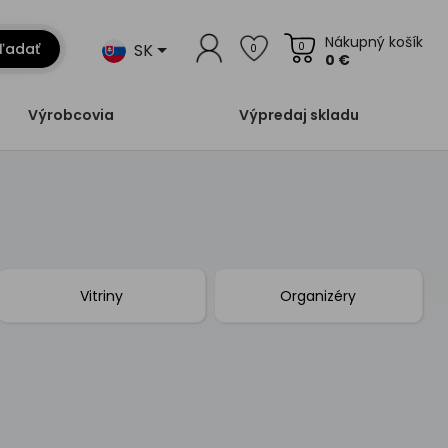
Nákupný košík
SK
ľadať
0
0
0 €
Výrobcovia
Výpredaj skladu
Vitriny
Organizéry