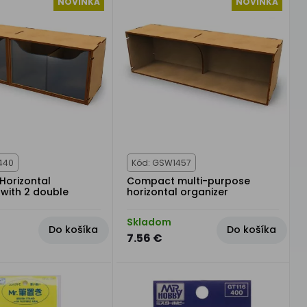
NOVINKA
NOVINKA
440
Kód: GSW1457
orizontal
Compact multi-purpose
 with 2 double
horizontal organizer
Skladom
Do košíka
Do košíka
7.56 €