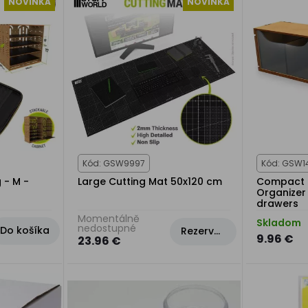
NOVINKA
NOVINKA
Kód: GSW9997
Kód: GSW1
 - M -
Large Cutting Mat 50x120 cm
Compact H
Organizer
drawers
Momentálně
Skladom
nedostupné
Do košíka
Rezervovat
9.96 €
23.96 €