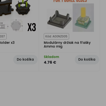
337
Kód: A00NZ005
Holder x3
Modulárny držiak na fľašky
Ammo mig
Skladom
Do košíka
Do košíka
4.76 €