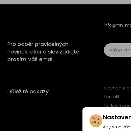
info@mn-mod
Pro odběr pravidelných
novinek, akcí a slev zadejte
prosím Váš email
Obchodní p
Důležité odkazy
Kontakt
Dárkové pou
Časté dotaz
Nastaven
Aby sme vám 