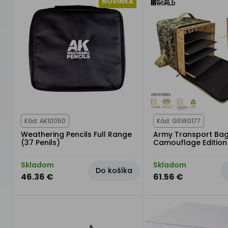
NOVINKA
Kód: AK10050
Kód: GSW0177
Weathering Pencils Full Range
Army Transport Bag
(37 Penils)
Camouflage Edition
Skladom
Skladom
Do košíka
46.36 €
61.56 €