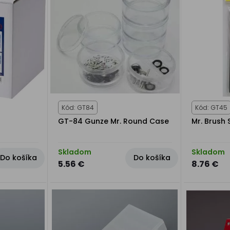
Kód: GT84
Kód: GT45
GT-84 Gunze Mr. Round Case
Mr. Brush
Skladom
Skladom
Do košíka
Do košíka
5.56 €
8.76 €