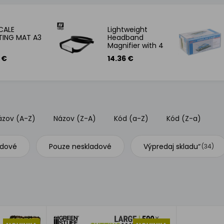
CALE
Lightweight
TING MAT A3
Headband
Magnifier with 4
Lenses
6 €
14.36 €
ázov (A-Z)
Názov (Z-A)
Kód (a-Z)
Kód (Z-a)
adové
Pouze neskladové
Výpredaj skladu“
(34)