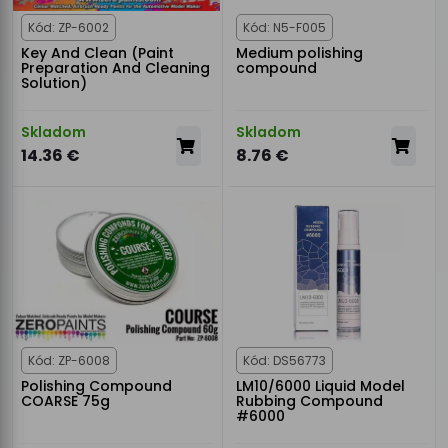
Kód: ZP-6002
Kód: N5-F005
Key And Clean (Paint
Medium polishing
Preparation And Cleaning
compound
Solution)
Skladom
Skladom
14.36 €
8.76 €
Kód: ZP-6008
Kód: DS56773
Polishing Compound
LM10/6000 Liquid Model
COARSE 75g
Rubbing Compound
#6000