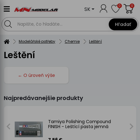
0
0
SK
Hľadať
Modelářské potřeby
Chemie
Leštění
Leštění
← O úroveň výše
Najpredávanejšie produkty
 - 2
Tamiya Polishing Compound
FINISH - Leštící pasta jemná
7.56 €