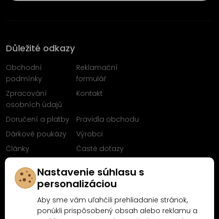
Důležité odkazy
Obchodní
Reklamační
podmínky
formulář
Zpracování
Kontakt
osobních údajů
Doručení a platby
Pravidla obchodu
Dárkové poukázy
Výrobci
Články
Časté dotazy
Sleduj nás na
Nastavenie súhlasu s
Facebooku
personalizáciou
Aby sme vám uľahčili prehliadanie stránok,
ponúkli prispôsobený obsah alebo reklamu a