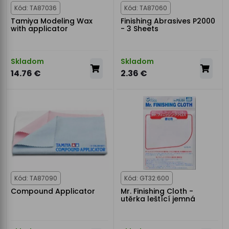
Kód: TA87036
Kód: TA87060
Tamiya Modeling Wax
Finishing Abrasives P2000
with applicator
- 3 Sheets
Skladom
Skladom
14.76 €
2.36 €
Kód: TA87090
Kód: GT32:600
Compound Applicator
Mr. Finishing Cloth -
utěrka leštící jemná