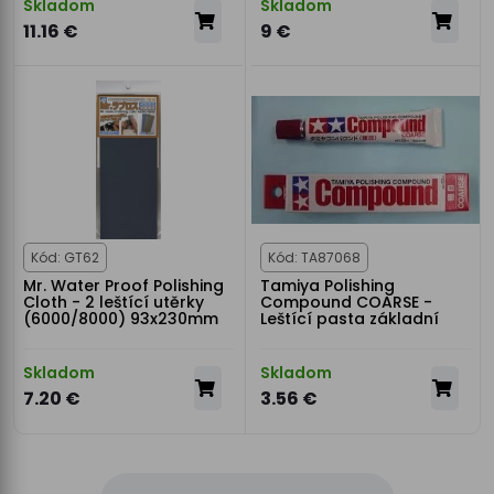
Skladom
Skladom
11.16 €
9 €
Kód: GT62
Kód: TA87068
Mr. Water Proof Polishing
Tamiya Polishing
Cloth - 2 leštící utěrky
Compound COARSE -
(6000/8000) 93x230mm
Leštící pasta základní
Skladom
Skladom
7.20 €
3.56 €