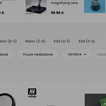
PE
magnifying Lens
6 €
99.96 €
ázov (A-Z)
Názov (Z-A)
Kód (a-Z)
Kód (Z-a)
Výrobce
adové
Pouze neskladové