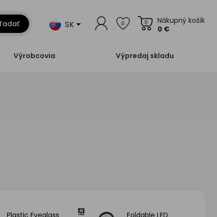
Nákupný košík
SK
ľadať
0
0
0 €
Výrobcovia
Výpredaj skladu
Plastic Eyeglass
Foldable LED