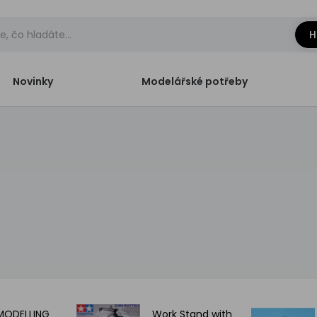
H
Novinky
Modelářské potřeby
MODELLING
Work Stand with