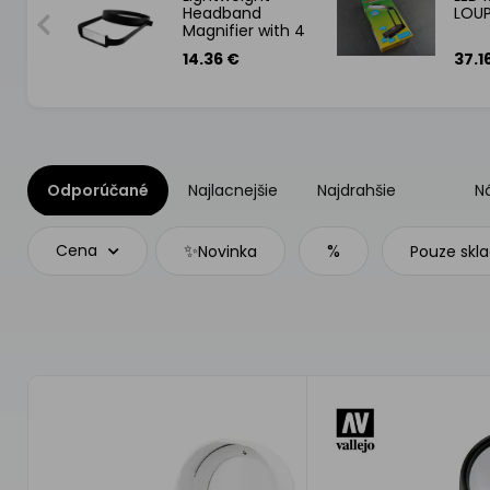
Headband
LOU
Magnifier with 4
Lenses
14.36 €
37.1
Odporúčané
Najlacnejšie
Najdrahšie
N
✨
%
Cena
Novinka
Pouze skl