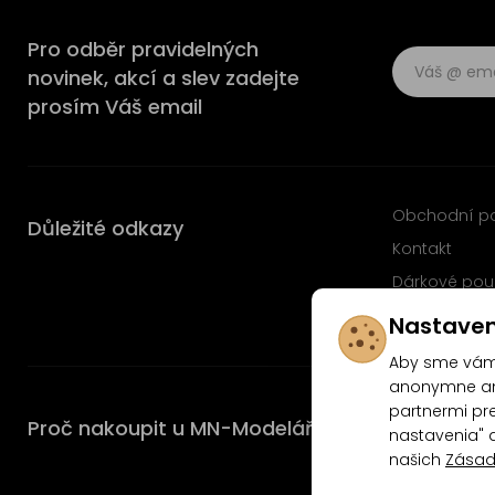
Pro odběr pravidelných
novinek, akcí a slev zadejte
prosím Váš email
Obchodní p
Důležité odkazy
Kontakt
Dárkové pou
Časté dotaz
Nastaven
Aby sme vám 
anonymne ana
partnermi pre
Proč nakoupit u MN-Modelář.cz
nastavenia" 
našich
Zásad
4.9/5