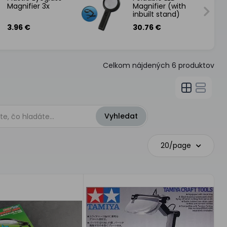
Magnifier 3x
Magnifier (with
inbuilt stand)
3.96 €
30.76 €
Celkom nájdených
6
produktov
20/page