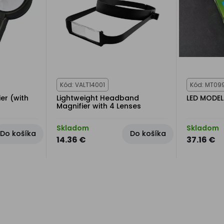
Kód: VALT14001
Kód: MT09
er (with
Lightweight Headband
LED MODEL
Magnifier with 4 Lenses
Skladom
Skladom
Do košíka
Do košíka
14.36 €
37.16 €