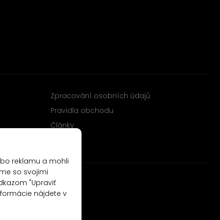
Zpracování osobních údajů
Pravidla obchodu
Články
ebo reklamu a mohli
me so svojimi
odkazom "Upraviť
nformácie nájdete v