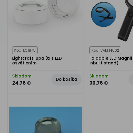
Kód: LC1875
Kód: VALT14002
Lightcraft lupa 3x s LED
Foldable LED Magnifi
osvětlením
inbuilt stand)
Skladom
Skladom
Do košíka
24.76 €
30.76 €