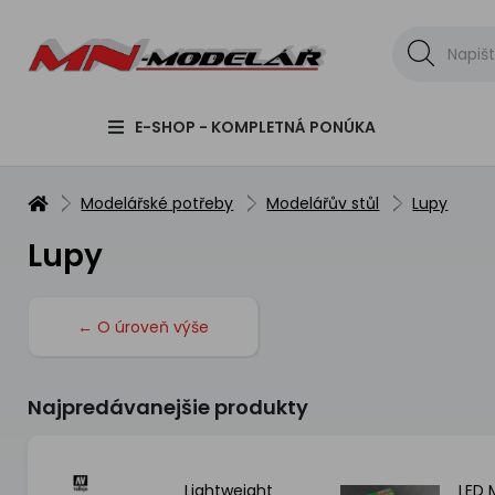
E-SHOP - KOMPLETNÁ PONÚKA
Modelářské potřeby
Modelářův stůl
Lupy
Lupy
← O úroveň výše
Najpredávanejšie produkty
lupa
Lightweight
LED 