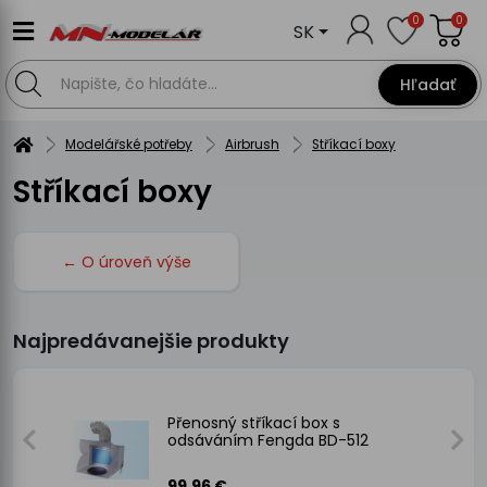
0
0
SK
Hľadať
Modelářské potřeby
Airbrush
Stříkací boxy
Stříkací boxy
← O úroveň výše
Najpredávanejšie produkty
Přenosný stříkací box s
odsáváním Fengda BD-512
99.96 €