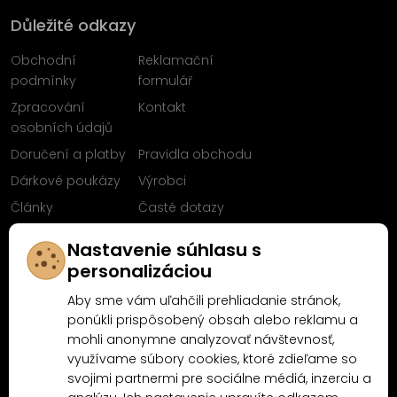
Důležité odkazy
Obchodní
Reklamační
podmínky
formulář
Zpracování
Kontakt
osobních údajů
Doručení a platby
Pravidla obchodu
Dárkové poukázy
Výrobci
Články
Časté dotazy
Sleduj nás na
Nastavenie súhlasu s
Facebooku
personalizáciou
Aby sme vám uľahčili prehliadanie stránok,
ponúkli prispôsobený obsah alebo reklamu a
mohli anonymne analyzovať návštevnosť,
Proč nakoupit u MN-Modelář.cz
využívame súbory cookies, ktoré zdieľame so
svojimi partnermi pre sociálne médiá, inzerciu a