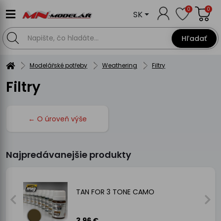
0
0
SK
Hľadať
Modelářské potřeby
Weathering
Filtry
Filtry
← O úroveň výše
Najpredávanejšie produkty
TAN FOR 3 TONE CAMO
3.96 €