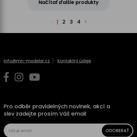
Načítať ďalšie produkty
1
2
3
4
info@mn-modelar.cz
Kontaktní údaje
Pro odběr pravidelných novinek, akcí a
slev zadejte prosím Váš email
ODOBERAŤ