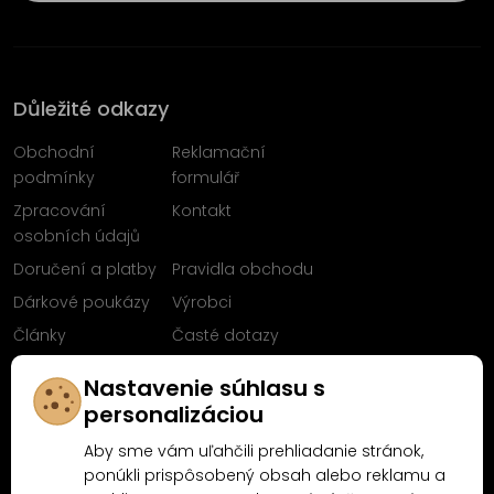
Důležité odkazy
Obchodní
Reklamační
podmínky
formulář
Zpracování
Kontakt
osobních údajů
Doručení a platby
Pravidla obchodu
Dárkové poukázy
Výrobci
Články
Časté dotazy
Sleduj nás na
Nastavenie súhlasu s
Facebooku
personalizáciou
Aby sme vám uľahčili prehliadanie stránok,
ponúkli prispôsobený obsah alebo reklamu a