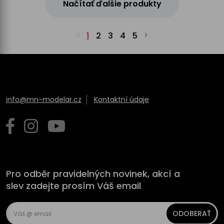
Načítať ďalšie produkty
1
2
3
4
5
info@mn-modelar.cz
Kontaktní údaje
Pro odběr pravidelných novinek, akcí a
slev zadejte prosím Váš email
ODOBERAŤ