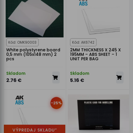
Kód: OMK90003
Kód: AK6742
White polystyrene board
2MM THICKNESS X 245 X
0,5 mm (105x148 mm) 2
195MM – ABS SHEET – 1
pcs
UNIT PER BAG
Skladom
Skladom
2.76 €
5.16 €
-25%
VÝPREDAJ SKLADU“