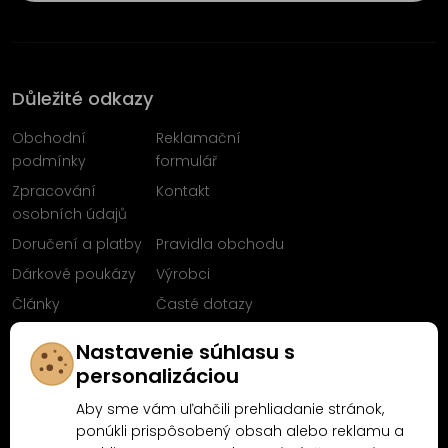
Důležité odkazy
Obchodní
Reklamační
podmínky
formulář
Zpracování
Kontakt
osobních údajů
Doručení a platby
Pravidla obchodu
Dárkové poukázy
Výrobci
Články
Časté dotazy
Sleduj nás na
Nastavenie súhlasu s
Facebooku
personalizáciou
Aby sme vám uľahčili prehliadanie stránok,
ponúkli prispôsobený obsah alebo reklamu a