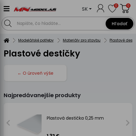
0
0
SK
Hľadať
Modelářské potřeby
Materiály pro stavbu
Plastové desti
Plastové destičky
← O úroveň výše
Najpredávanejšie produkty
Plastová destička 0,25 mm
1.32 €