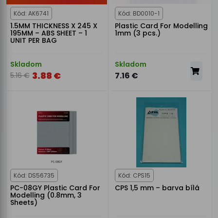
Kód: AK6741
Kód: BD0010-1
1.5MM THICKNESS X 245 X
Plastic Card For Modelling
195MM – ABS SHEET – 1
1mm (3 pcs.)
UNIT PER BAG
Skladom
Skladom
3.88 €
7.16 €
5.16 €
Kód: DS56735
Kód: CPS15
PC-08GY Plastic Card For
CPS 1,5 mm – barva bílá
Modelling (0.8mm, 3
Sheets)