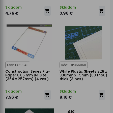
Skladom
Skladom
4.76 €
3.96 €
Kód: TA69948
Kód: EXPO56060
Construction Series Pla-
White Plastic Sheets 228 x
Paper 0.05 mm B4 Size
330mm x 1.5mm (60 thou)
(364 x 257mm) (4 Pcs.)
thick (3 pcs)
Skladom
Skladom
7.56 €
9.16 €