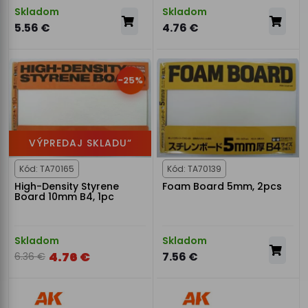
Skladom
Skladom
5.56 €
4.76 €
-25%
VÝPREDAJ SKLADU“
Kód: TA70165
Kód: TA70139
High-Density Styrene
Foam Board 5mm, 2pcs
Board 10mm B4, 1pc
Skladom
Skladom
4.76 €
7.56 €
6.36 €