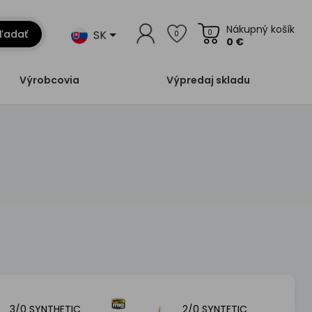
Nákupný košík
SK
ľadať
0
0
0 €
Výrobcovia
Výpredaj skladu
3/0 SYNTHETIC
2/0 SYNTETIC