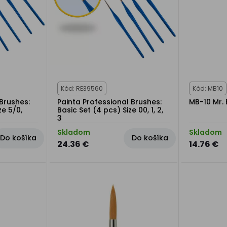
Kód: RE39560
Kód: MB10
 Brushes:
Painta Professional Brushes:
MB-10 Mr.
ze 5/0,
Basic Set (4 pcs) Size 00, 1, 2,
3
Skladom
Skladom
Do košíka
Do košíka
24.36 €
14.76 €