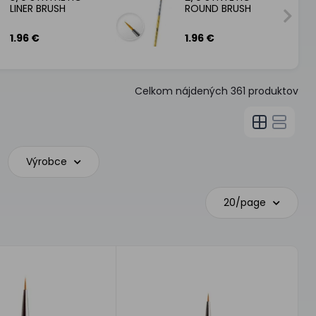
LINER BRUSH
ROUND BRUSH
1.96 €
1.96 €
Celkom nájdených
361
produktov
Výrobce
20/page