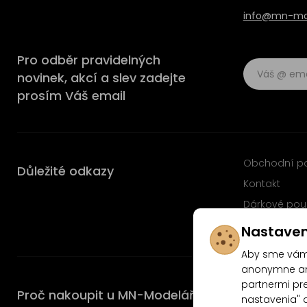
info@mn-mod
Pro odběr pravidelných
novinek, akcí a slev zadejte
prosím Váš email
Obchodní p
Důležité odkazy
Kontakt
Dárkové pou
Časté dotaz
Nastaven
Aby sme vám 
anonymne ana
partnermi pre
Proč nakoupit u MN-Modelář.cz
nastavenia" 