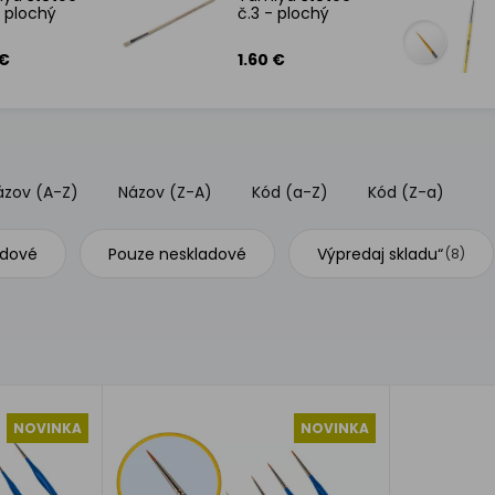
- plochý
č.3 - plochý
 €
1.60 €
ázov (A-Z)
Názov (Z-A)
Kód (a-Z)
Kód (Z-a)
adové
Pouze neskladové
Výpredaj skladu“
(8)
NOVINKA
NOVINKA