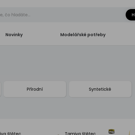
H
Novinky
Modelářské potřeby
Přírodní
Syntetické
ya štětec
Tamiya štětec