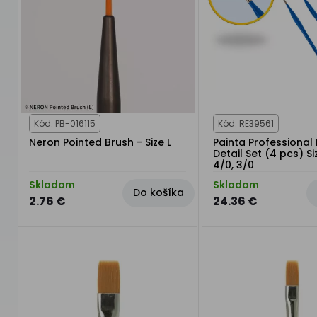
Kód: PB-016115
Kód: RE39561
Neron Pointed Brush - Size L
Painta Professional
Detail Set (4 pcs) Si
4/0, 3/0
Skladom
Skladom
Do košíka
2.76 €
24.36 €