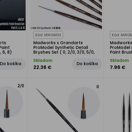
Kód: MWGM03
Kód: MWG
rts
Madworks x Grandarts
Madworks
Paint
ProModel Synthetic Detail
ProModel 
, 6, 8)
Brushes Set ( 0, 2/0, 3/0, 5/0,
Paint Brus
10/0 )
Skladom
Skladom
Do košíka
Do košíka
22.36 €
7.96 €