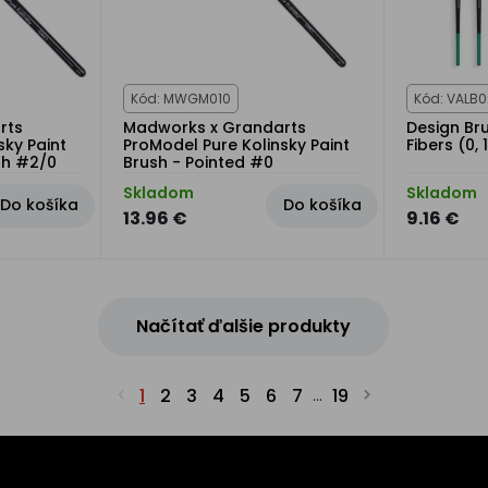
Kód: MWGM010
Kód: VALB0
rts
Madworks x Grandarts
Design Bru
sky Paint
ProModel Pure Kolinsky Paint
Fibers (0, 
sh #2/0
Brush - Pointed #0
Skladom
Skladom
Do košíka
Do košíka
13.96 €
9.16 €
Načítať ďalšie produkty
1
2
3
4
5
6
7
19
...