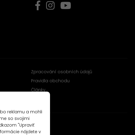
Zpracování osobních údajů
Pravidla obchodu
Články
ebo reklamu a mohli
me so svojimi
odkazom "Upraviť
nformácie nájdete v