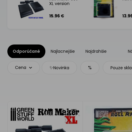
XL version
15.96 €
13.9
Odporúčané
Najlacnejšie
Najdrahšie
N
✨
%
Cena
Novinka
Pouze skl