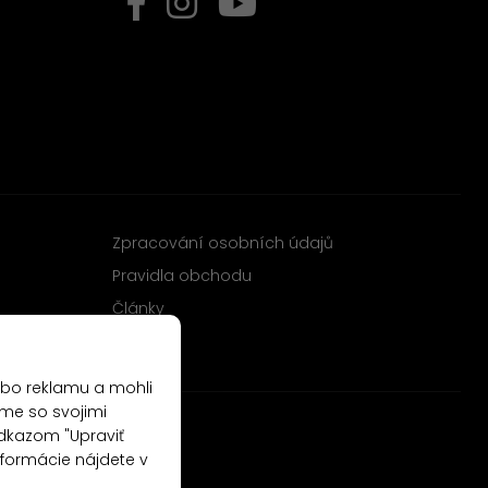
Zpracování osobních údajů
Pravidla obchodu
Články
ebo reklamu a mohli
me so svojimi
odkazom "Upraviť
nformácie nájdete v