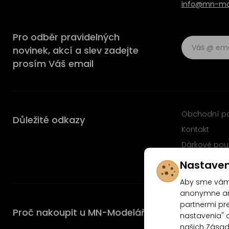
info@mn-mod
Pro odběr pravidelných
novinek, akcí a slev zadejte
prosím Váš email
Obchodní p
Důležité odkazy
Kontakt
Dárkové pou
Časté dotaz
Nastaven
Aby sme vám 
anonymne ana
partnermi pre
Proč nakoupit u MN-Modelář.cz
nastavenia" 
našich
Zásad
4.9/5