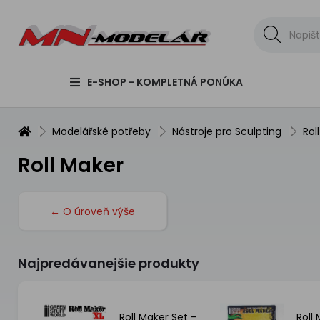
E-SHOP - KOMPLETNÁ PONÚKA
Modelářské potřeby
Nástroje pro Sculpting
Rol
Roll Maker
← O úroveň výše
Najpredávanejšie produkty
Roll Maker Set -
Roll