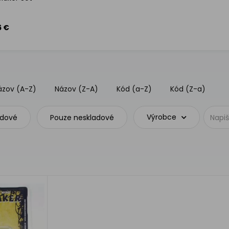
6 €
ázov (A-Z)
Názov (Z-A)
Kód (a-Z)
Kód (Z-a)
Výrobce
adové
Pouze neskladové