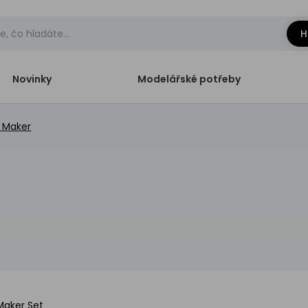
H
Novinky
Modelářské potřeby
l Maker
 Maker Set