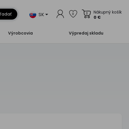
Nákupný košík
SK
ľadať
0
0
0 €
Výrobcovia
Výpredaj skladu