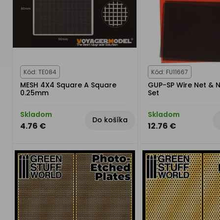
Kód: TE084
Kód: FU11667
MESH 4X4 Square A Square
GUP-SP Wire Net & N
0.25mm
Set
Skladom
Skladom
Do košíka
4.76 €
12.76 €