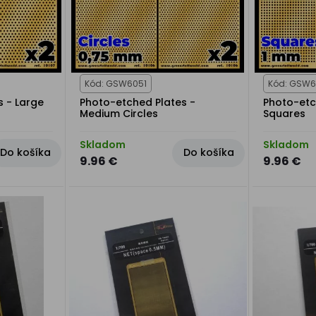
Kód: GSW6051
Kód: GSW6
s - Large
Photo-etched Plates -
Photo-etc
Medium Circles
Squares
Skladom
Skladom
Do košíka
Do košíka
9.96 €
9.96 €