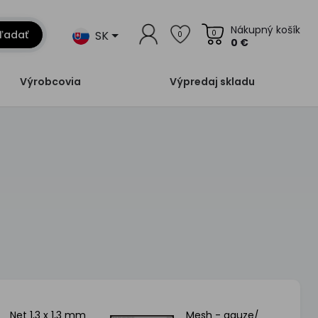
Nákupný košík
SK
ľadať
0
0
0 €
Výrobcovia
Výpredaj skladu
Net 1,3 x 1,3 mm
Mesh - gauze/