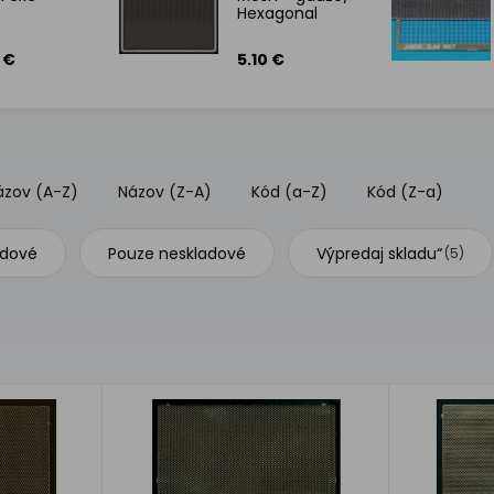
Hexagonal
 €
5.10 €
ázov (A-Z)
Názov (Z-A)
Kód (a-Z)
Kód (Z-a)
adové
Pouze neskladové
Výpredaj skladu“
(5)