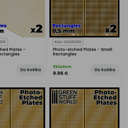
105
Kód: GSW6099
hed Plates -
Photo-etched Plates - Small
ectangles
Rectangles
Skladom
Do košíka
Do košíka
9.96 €