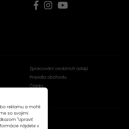
Zpracování osobních údajů
Pravidla obchodu
Články
ebo reklamu a mohli
me so svojimi
odkazom "Upraviť
nformácie nájdete v