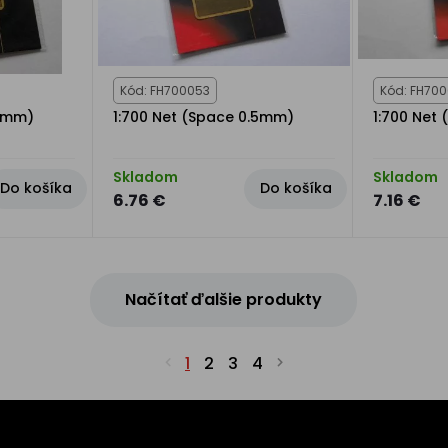
Kód: FH700053
Kód: FH700
.3mm)
1:700 Net (Space 0.5mm)
1:700 Net
Skladom
Skladom
Do košíka
Do košíka
6.76 €
7.16 €
Načítať ďalšie produkty
1
2
3
4