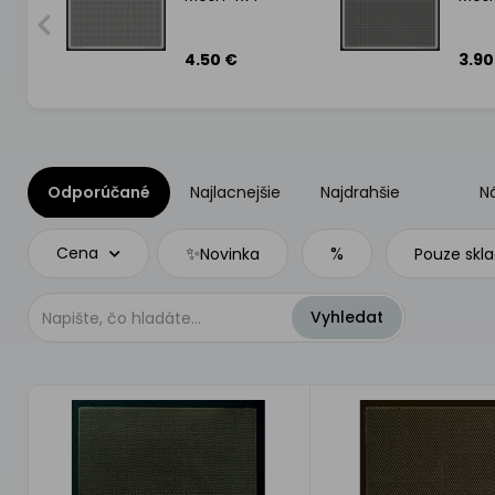
4.50 €
3.90
Odporúčané
Najlacnejšie
Najdrahšie
N
✨
%
Cena
Novinka
Pouze skl