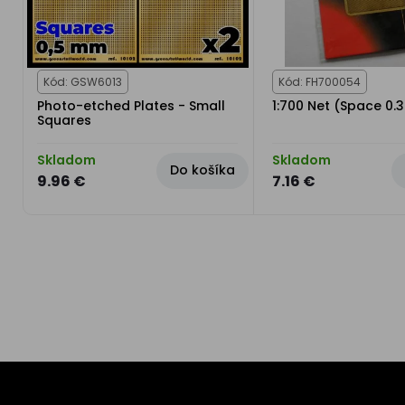
Kód: GSW6013
Kód: FH700054
Photo-etched Plates - Small
1:700 Net (Space 0
Squares
Skladom
Skladom
Do košíka
9.96 €
7.16 €