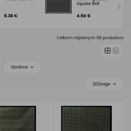
Square 8x8
6.36 €
4.50 €
Celkom nájdených
66
produktov
Výrobce
20/page