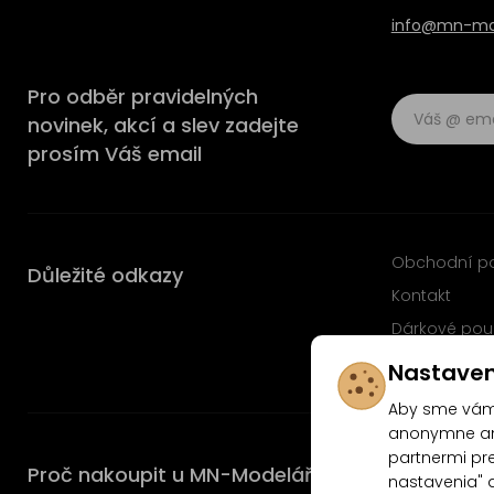
info@mn-mod
Pro odběr pravidelných
novinek, akcí a slev zadejte
prosím Váš email
Obchodní p
Důležité odkazy
Kontakt
Dárkové pou
Časté dotaz
Nastaven
Aby sme vám 
anonymne ana
partnermi pre
Proč nakoupit u MN-Modelář.cz
nastavenia" 