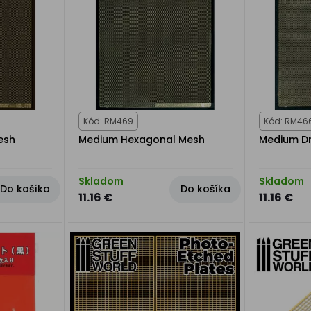
Kód: RM469
Kód: RM46
esh
Medium Hexagonal Mesh
Medium Dr
Skladom
Skladom
Do košíka
Do košíka
11.16 €
11.16 €