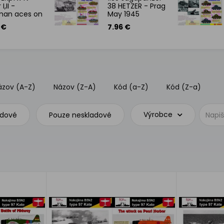
I,II -
38 HETZER - Prag
man aces on
May 1945
rs
 €
7.96 €
ázov (A-Z)
Názov (Z-A)
Kód (a-Z)
Kód (Z-a)
Výrobce
adové
Pouze neskladové