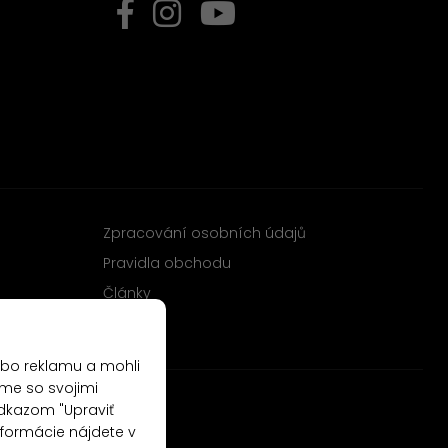
Zpracování osobních údajů
Pravidla obchodu
Články
ebo reklamu a mohli
me so svojimi
odkazom "Upraviť
nformácie nájdete v