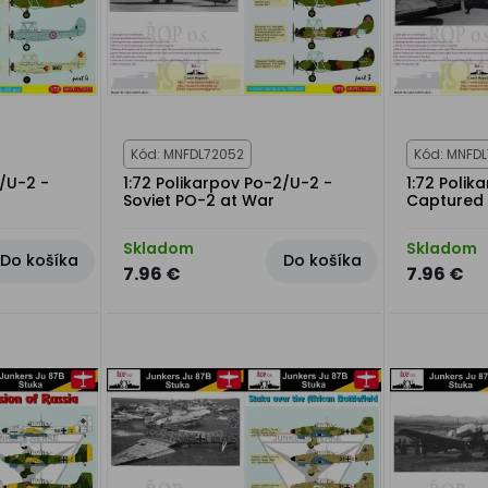
Kód: MNFDL72052
Kód: MNFDL
2/U-2 -
1:72 Polikarpov Po-2/U-2 -
1:72 Polik
Soviet PO-2 at War
Captured
Skladom
Skladom
Do košíka
Do košíka
7.96 €
7.96 €