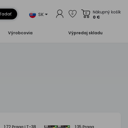
Nákupný košík
SK
ľadať
0
0
0 €
Výrobcovia
Výpredaj skladu
1:72 Praga LT-38
1:35 Praga