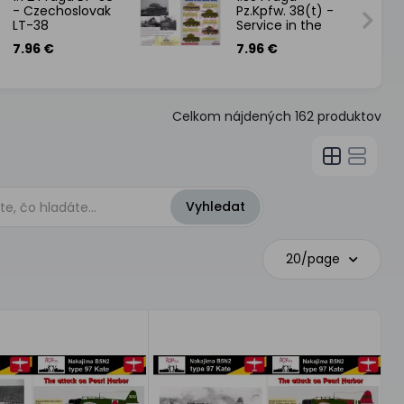
- Czechoslovak
Pz.Kpfw. 38(t) -
LT-38
Service in the
Slovak Army
7.96 €
7.96 €
Celkom nájdených
162
produktov
20/page