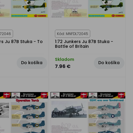
L72046
Kód: MNFDL72045
rs Ju 87B Stuka - To
1:72 Junkers Ju 87B Stuka -
Battle of Britain
Skladom
Do košíka
Do košíka
7.96 €