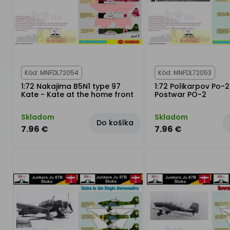
Kód: MNFDL72054
Kód: MNFDL72053
1:72 Nakajima B5N1 type 97
1:72 Polikarpov Po-
Kate - Kate at the home front
Postwar PO-2
Skladom
Skladom
Do košíka
7.96 €
7.96 €