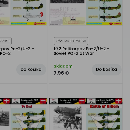
72051
Kód: MNFDL72050
arpov Po-2/U-2 -
1:72 Polikarpov Po-2/U-2 -
 PO-2
Soviet PO-2 at War
Skladom
Do košíka
Do košíka
7.96 €