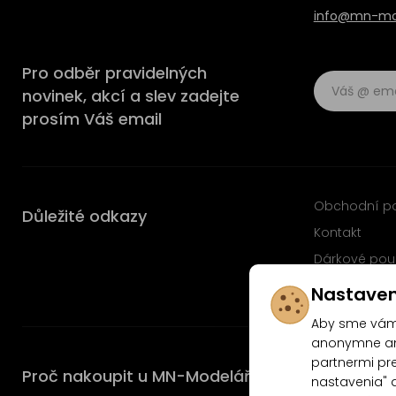
info@mn-mod
Pro odběr pravidelných
novinek, akcí a slev zadejte
prosím Váš email
Obchodní p
Důležité odkazy
Kontakt
Dárkové pou
Časté dotaz
Nastaven
Aby sme vám 
anonymne ana
partnermi pre
Proč nakoupit u MN-Modelář.cz
nastavenia" 