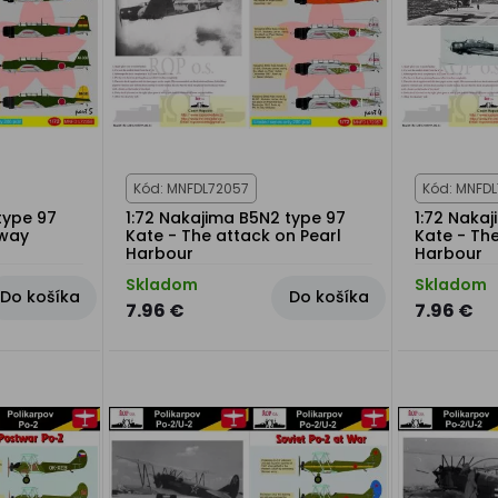
Kód: MNFDL72057
Kód: MNFD
type 97
1:72 Nakajima B5N2 type 97
1:72 Naka
dway
Kate - The attack on Pearl
Kate - The
Harbour
Harbour
Skladom
Skladom
Do košíka
Do košíka
7.96 €
7.96 €