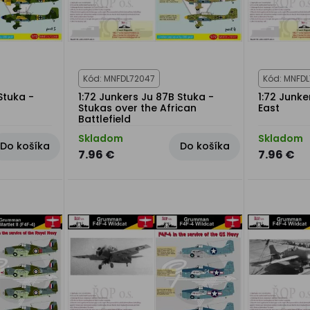
Kód: MNFDL72047
Kód: MNFD
Stuka -
1:72 Junkers Ju 87B Stuka -
1:72 Junke
Stukas over the African
East
Battlefield
Skladom
Skladom
Do košíka
Do košíka
7.96 €
7.96 €