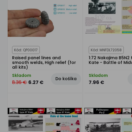
Kód: QP00017
Kód: MNFDL72058
Raised panel lines and
1:72 Nakajima B5N2 
smooth welds, High relief (for
Kate - Battle of Mi
all kits)
Skladom
Skladom
Do košíka
8.36 €
6.27 €
7.96 €