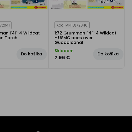
72041
Kód: MNFDL72040
man F4F-4 Wildcat
1:72 Grumman F4F-4 Wildcat
on Torch
- USMC aces over
Guadalcanal
Skladom
Do košíka
Do košíka
7.96 €