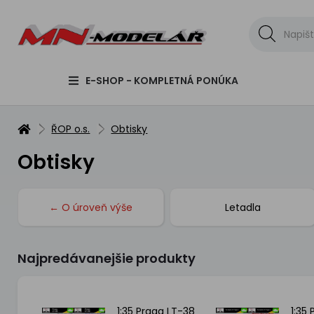
E-SHOP - KOMPLETNÁ PONÚKA
ŘOP o.s.
Obtisky
Obtisky
← O úroveň výše
Letadla
Najpredávanejšie produkty
pov I-
1:35 Praga LT-38
1:35 