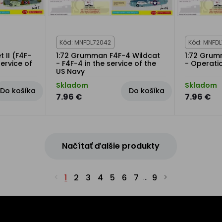
Kód: MNFDL72042
Kód: MNFDL
 II (F4F-
1:72 Grumman F4F-4 Wildcat
1:72 Grum
service of
- F4F-4 in the service of the
- Operati
US Navy
Skladom
Skladom
Do košíka
Do košíka
7.96 €
7.96 €
Načítať ďalšie produkty
1
2
3
4
5
6
7
9
...