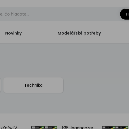
H
Novinky
Modelářské potřeby
Technika
PzKpfw IV
1:35 Jagdpanzer