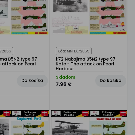
L72056
Kód: MNFDL72055
jima B5N2 type 97
1:72 Nakajima B5N2 type 97
 attack on Pearl
Kate - The attack on Pearl
Harbour
Skladom
Do košíka
Do košíka
7.96 €