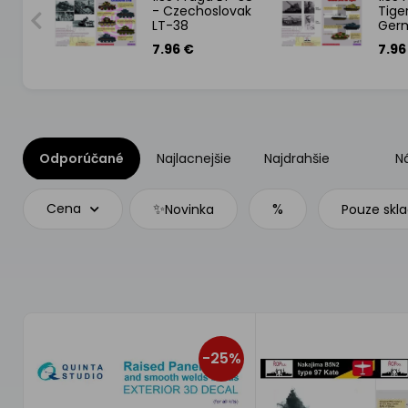
16
- Czechoslovak
Tiger 
y
LT-38
Ger
Tige
7.96 €
7.96
Odporúčané
Najlacnejšie
Najdrahšie
N
✨
%
Cena
Novinka
Pouze skl
-25%