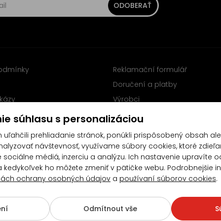
ODOBERAŤ
odmínky
Reklamační formulář
Doručení a platby
kázy
Výrobci
y
Sleduj nás na Facebooku
ie súhlasu s personalizáciou
uľahčili prehliadanie stránok, ponúkli prispôsobený obsah al
lyzovať návštevnosť, využívame súbory cookies, ktoré zdieľa
 sociálne médiá, inzerciu a analýzu. Ich nastavenie upravíte 
a kedykoľvek ho môžete zmeniť v pätičke webu. Podrobnejšie i
ách ochrany osobných údajov
a
používaní súborov cookies
.
4.5/5
(10481x)
(189x)
ní
Odmítnout vše
S