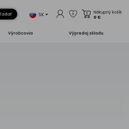
Nákupný košík
SK
ľadať
0
0
0 €
Výrobcovia
Výpredaj skladu