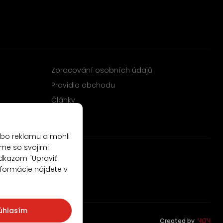
Zpracování osobních údajů
Pravidla obchodu
Články
ebo reklamu a mohli
me so svojimi
odkazom "Upraviť
nformácie nájdete v
úhlasím
Created by