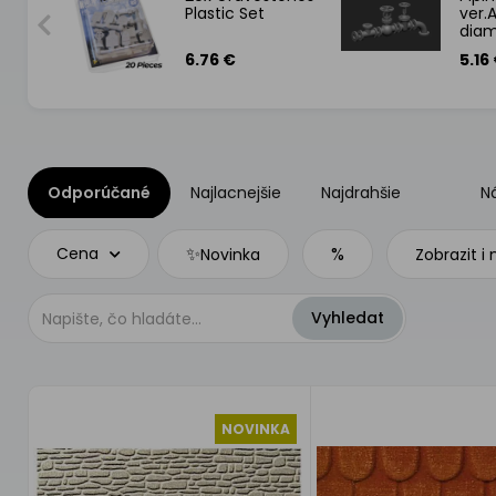
4 mm
Plastic Set
ver.
dia
+ T0
6.76 €
5.16
0.5
Odporúčané
Najlacnejšie
Najdrahšie
N
✨
%
Cena
Novinka
Zobrazit i
NOVINKA