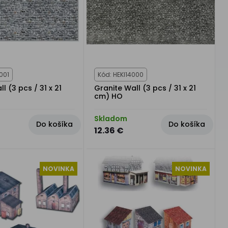
001
Kód: HEKI14000
l (3 pcs / 31 x 21
Granite Wall (3 pcs / 31 x 21
cm) HO
Skladom
Do košíka
Do košíka
12.36 €
NOVINKA
NOVINKA