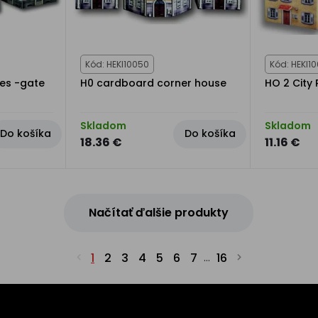
Kód: HEKI10050
Kód: HEKI1
es -gate
H0 cardboard corner house
HO 2 City
Skladom
Skladom
Do košíka
Do košíka
18.36 €
11.16 €
Načítať ďalšie produkty
1
2
3
4
5
6
7
16
...