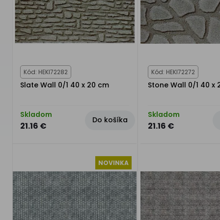
Kód: HEKI72282
Kód: HEKI72272
Slate Wall 0/1 40 x 20 cm
Stone Wall 0/1 40 x
Skladom
Skladom
Do košíka
21.16 €
21.16 €
NOVINKA