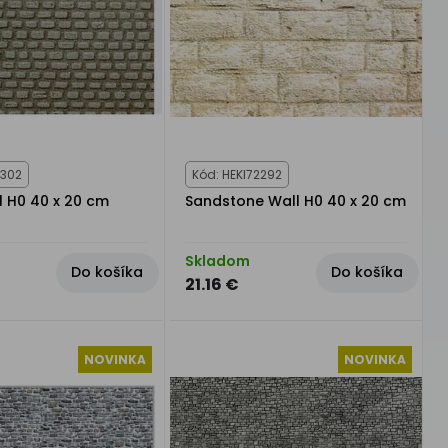
2302
Kód: HEKI72292
l H0 40 x 20 cm
Sandstone Wall H0 40 x 20 cm
Skladom
Do košíka
Do košíka
21.16 €
NOVINKA
NOVINKA