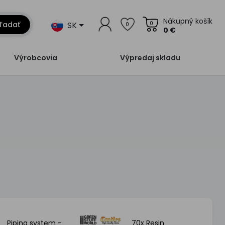
Nákupný košík
SK
ľadať
0
0
0 €
Výrobcovia
Výpredaj skladu
Piping system -
70x Resin