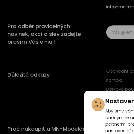
info@mn-mod
Pro odběr pravidelných
novinek, akcí a slev zadejte
prosím Váš email
Obchodní p
Důležité odkazy
Kontakt
Dárkové pou
Časté dotaz
Nastaven
Aby sme vám 
anonymne ana
partnermi pre
Proč nakoupit u MN-Modelář.cz
nastavenia" 