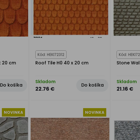
Kód: HEKI72312
Kód: HEKI7
x 20 cm
Roof Tile H0 40 x 20 cm
Stone Wal
Skladom
Skladom
Do košíka
Do košíka
22.76 €
21.16 €
NOVINKA
NOVINKA