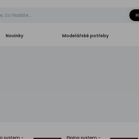
H
Novinky
Modelářské potřeby
ng system -
Piping system -