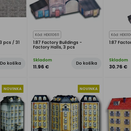
Kód: HEKI10611
Kód: HEKI10
3 pcs / 31
1:87 Factory Buildings -
1:87 Facto
Factory Halls, 3 pcs
Skladom
Skladom
Do košíka
Do košíka
11.96 €
30.76 €
NOVINKA
NOVINKA