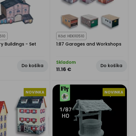
610
Kód: HEKI10510
ry Buildings - Set
1:87 Garages and Workshops
Skladom
Do košíka
Do košíka
11.16 €
NOVINKA
NOVINKA