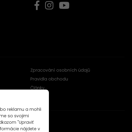
Zpracování osobních údajů
Pravidla obchodu
Články
ebo reklamu a mohli
me so svojimi
odkazom "Upraviť
nformácie nájdete v