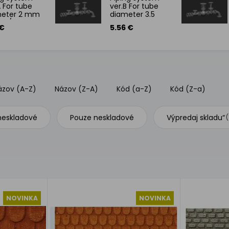
A For tube
ver.B For tube
meter 2 mm
diameter 3.5
08/T009 -
mm
 €
5.56 €
 mm
ázov (A-Z)
Názov (Z-A)
Kód (a-Z)
Kód (Z-a)
 neskladové
Pouze neskladové
Výpredaj skladu“
(
NOVINKA
NOVINKA