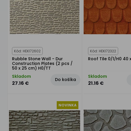
Kód: HEKI72602
Kód: HEKI72322
Rubble Stone Wall - Dur
Roof Tile 0/1/H0 40 
Construction Plates (2 pcs /
50 x 25 cm) H0/TT
Skladom
Skladom
Do košíka
27.16 €
21.16 €
NOVINKA