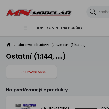
E-SHOP - KOMPLETNÁ PONÚKA
Diorama a budovy
Ostatní (1:144, ....)
Ostatní (1:144, ....)
← O úroveň výše
Najpredávanejšie produkty
20x Gravestones
Pipi