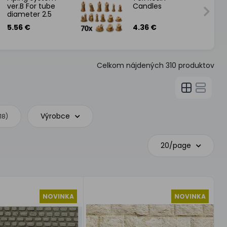
ver.B For tube
Candles
diameter 2.5
mm
5.56 €
4.36 €
Celkom nájdených
310
produktov
Výrobce
18)
20/page
NOVINKA
NOVINKA