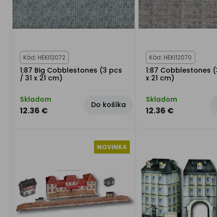
Kód: HEKI12072
Kód: HEKI12070
1:87 Big Cobblestones (3 pcs
1:87 Cobblestones (
/ 31 x 21 cm)
x 21 cm)
Skladom
Skladom
Do košíka
12.36 €
12.36 €
NOVINKA