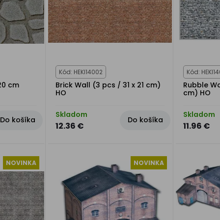
Kód: HEKI14002
Kód: HEKI14
 20 cm
Brick Wall (3 pcs / 31 x 21 cm)
Rubble Wal
HO
cm) HO
Skladom
Skladom
Do košíka
Do košíka
12.36 €
11.96 €
NOVINKA
NOVINKA