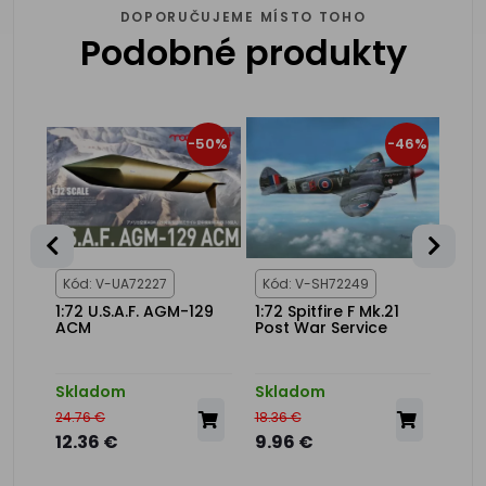
DOPORUČUJEME MÍSTO TOHO
Podobné produkty
39%
-50%
-46%
Kód: V-UA72227
Kód: V-SH72249
Kód
0F
1:72 U.S.A.F. AGM-129
1:72 Spitfire F Mk.21
1:72
ACM
Post War Service
F.8 
Skladom
Skladom
Skl
24.76 €
18.36 €
23.9
12.36 €
9.96 €
11.