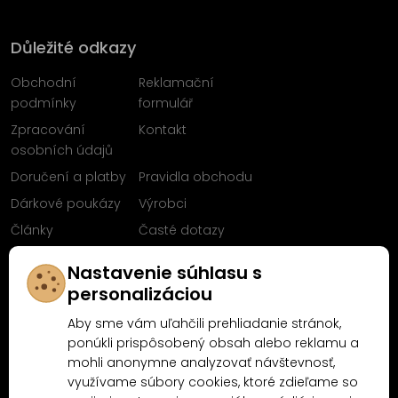
Důležité odkazy
Obchodní
Reklamační
podmínky
formulář
Zpracování
Kontakt
osobních údajů
Doručení a platby
Pravidla obchodu
Dárkové poukázy
Výrobci
Články
Časté dotazy
Sleduj nás na
Nastavenie súhlasu s
Facebooku
personalizáciou
Aby sme vám uľahčili prehliadanie stránok,
ponúkli prispôsobený obsah alebo reklamu a
mohli anonymne analyzovať návštevnosť,
Proč nakoupit u MN-Modelář.cz
využívame súbory cookies, ktoré zdieľame so