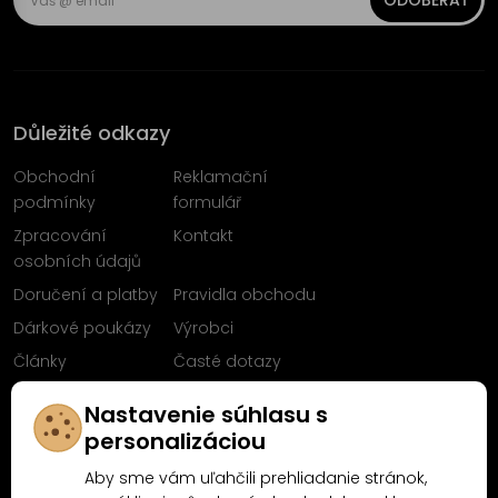
ODOBERAŤ
Důležité odkazy
Obchodní
Reklamační
podmínky
formulář
Zpracování
Kontakt
osobních údajů
Doručení a platby
Pravidla obchodu
Dárkové poukázy
Výrobci
Články
Časté dotazy
Sleduj nás na
Nastavenie súhlasu s
Facebooku
personalizáciou
Aby sme vám uľahčili prehliadanie stránok,