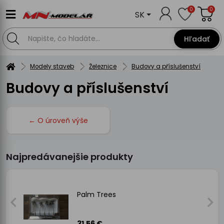
0
0
SK
Hľadať
Modely staveb
Železnice
Budovy a příslušenství
Budovy a příslušenství
← O úroveň výše
Najpredávanejšie produkty
Palm Trees
31.56 €