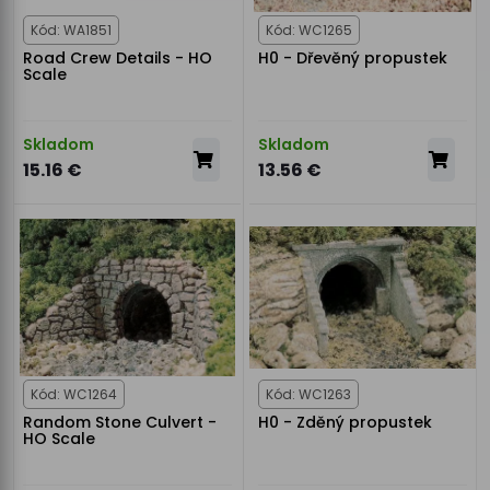
Kód: WA1851
Kód: WC1265
Road Crew Details - HO
H0 - Dřevěný propustek
Scale
Skladom
Skladom
15.16 €
13.56 €
Kód: WC1264
Kód: WC1263
Random Stone Culvert -
H0 - Zděný propustek
HO Scale