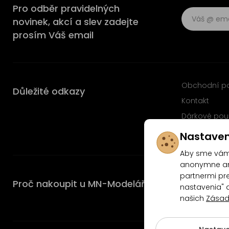
Pro odběr pravidelných
novinek, akcí a slev zadejte
prosím Váš email
Obchodní p
Důležité odkazy
Kontakt
Dárkové pou
Časté dotaz
Nastaven
Aby sme vám 
anonymne ana
partnermi pre
Proč nakoupit u MN-Modelář.cz
nastavenia" 
našich
Zásad
4.9/5