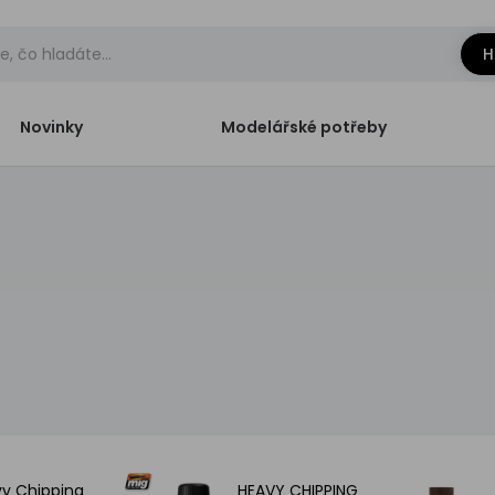
H
Novinky
Modelářské potřeby
y Chipping
HEAVY CHIPPING