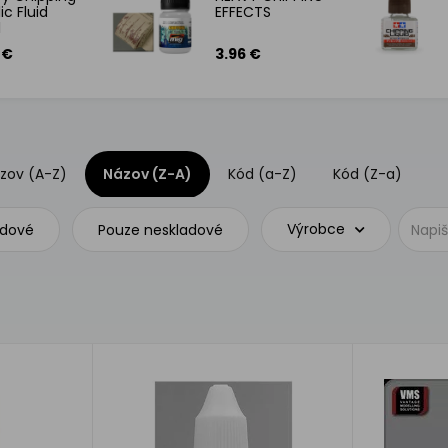
ic Fluid
EFFECTS
l
 €
3.96 €
zov (A-Z)
Názov (Z-A)
Kód (a-Z)
Kód (Z-a)
Výrobce
adové
Pouze neskladové