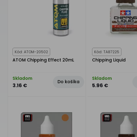
Kód: ATOM-20502
Kód: TA87225
ATOM Chipping Effect 20mL
Chipping Liquid
Skladom
Skladom
Do košíka
3.16 €
5.96 €