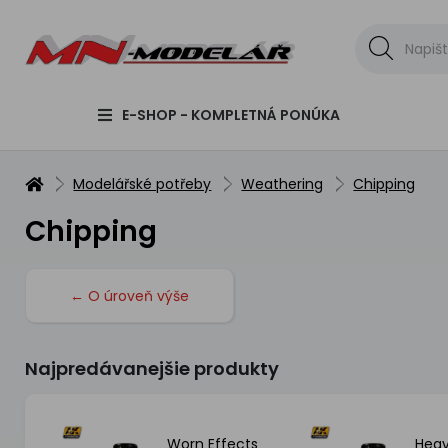
E-SHOP - KOMPLETNÁ PONÚKA
Modelářské potřeby
Weathering
Chipping
Chipping
← O úroveň výše
Najpredávanejšie produkty
ping
Worn Effects
Heav