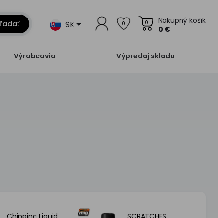
Nákupný košík
SK
ľadať
0
0
0 €
Výrobcovia
Výpredaj skladu
Chipping Liquid
SCRATCHES