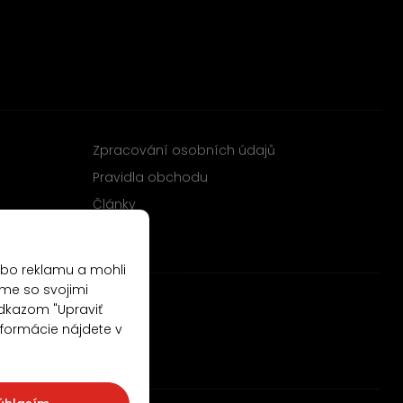
Zpracování osobních údajů
Pravidla obchodu
Články
ebo reklamu a mohli
me so svojimi
odkazom "Upraviť
nformácie nájdete v