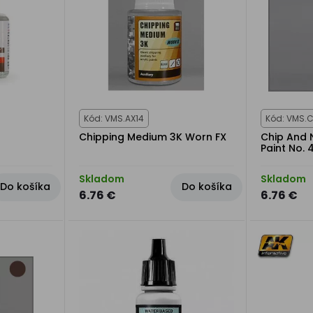
Kód: VMS.AX14
Kód: VMS.
Chipping Medium 3K Worn FX
Chip And 
Paint No. 
Skladom
Skladom
Do košíka
Do košíka
6.76 €
6.76 €