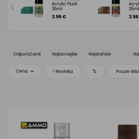
L
Acrylic Fluid
Acryl
35ml
35m
3.96 €
3.96
Odporúčané
Najlacnejšie
Najdrahšie
Ná
✨
%
Cena
Novinka
Pouze skl