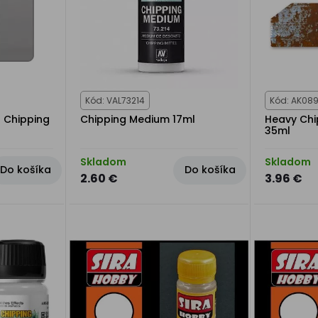
Kód: VAL73214
Kód: AK08
t Chipping
Chipping Medium 17ml
Heavy Chip
35ml
Skladom
Skladom
Do košíka
Do košíka
2.60 €
3.96 €