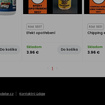
Kód: SE07
Kód: SE01
Efekt opotřebení
Chipping 
Skladom
Skladom
Do košíka
Do košíka
3.96 €
3.96 €
1
elar.cz
Kontaktní údaje