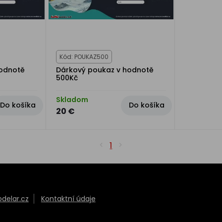
Kód: POUKAZ500
hodnotě
Dárkový poukaz v hodnotě
500Kč
Skladom
Do košíka
Do košíka
20 €
1
elar.cz
Kontaktní údaje