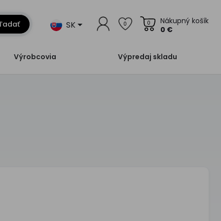
Nákupný košík
SK
ľadať
0
0
0 €
Výrobcovia
Výpredaj skladu