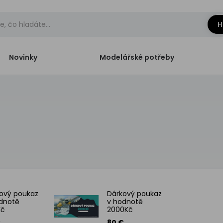
H
Novinky
Modelářské potřeby
ový poukaz
Dárkový poukaz
dnotě
v hodnotě
Kč
2000Kč
€
80 €