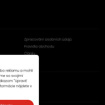
Zpracování osobních údajů
Pravidla obchodu
Články
ebo reklamu a mohli
me so svojimi
odkazom "Upraviť
nformácie nájdete v