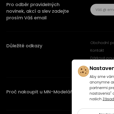
Pro odběr pravidelných
novinek, akcí a slev zadejte
prosím Váš email
Obchodní p
Důležité odkazy
Kontakt
Dárkové pou
Časté dotaz
Nastaven
Aby sme vám 
anonymne ana
partnermi pre
Proč nakoupit u MN-Modelář.cz
nastavenia" 
našich
Zásad
4.9/5