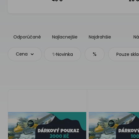
Odporúčané
Najlacnejšie
Najdrahšie
Ná
✨
%
Cena
Novinka
Pouze skl