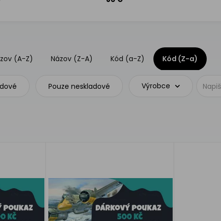
zov (A-Z)
Názov (Z-A)
Kód (a-Z)
Kód (Z-a)
Výrobce
adové
Pouze neskladové