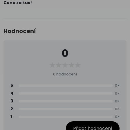
Cena za kus!
Hodnocení
0
0 hodnocení
5
0×
4
0×
3
0×
2
0×
1
0×
Přidat hodnocení