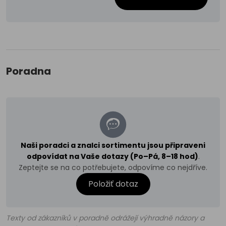
Poradna
Naši poradci a znalci sortimentu jsou připraveni
odpovídat na Vaše dotazy (Po–Pá, 8–18 hod)
.
Zeptejte se na co potřebujete, odpovíme co nejdříve.
Položiť dotaz
Texty od zákazníků v poradně odrážejí výhradně názory a