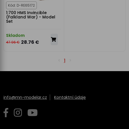
Kód: D-RE65172
1:700 HMS Invincible
(Falkland War) - Model
Set
Skladom
28.76 €
47.96 €
1
info@mn-modelar.cz
Kontaktní údaje