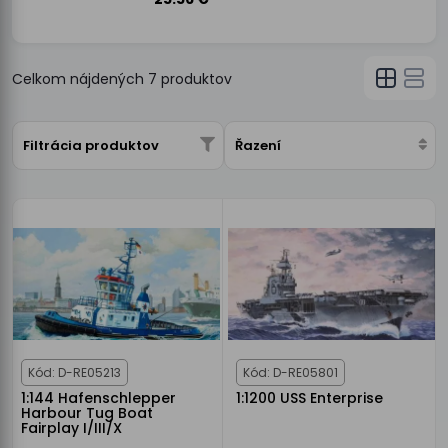
Celkom nájdených
7
produktov
Filtrácia produktov
Řazení
Kód: D-RE05213
Kód: D-RE05801
1:144 Hafenschlepper
1:1200 USS Enterprise
Harbour Tug Boat
Fairplay I/III/X