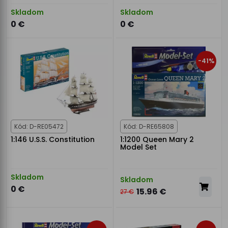
Skladom
Skladom
0 €
0 €
-41%
Kód: D-RE05472
Kód: D-RE65808
1:146 U.S.S. Constitution
1:1200 Queen Mary 2
Model Set
Skladom
Skladom
0 €
15.96 €
27 €