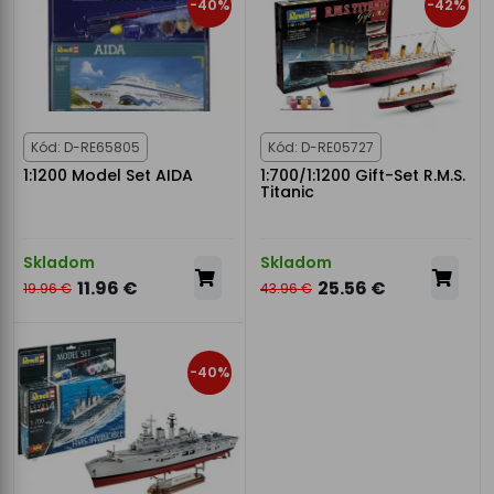
-40%
-42%
Kód: D-RE65805
Kód: D-RE05727
1:1200 Model Set AIDA
1:700/1:1200 Gift-Set R.M.S.
Titanic
Skladom
Skladom
11.96 €
25.56 €
19.96 €
43.96 €
-40%