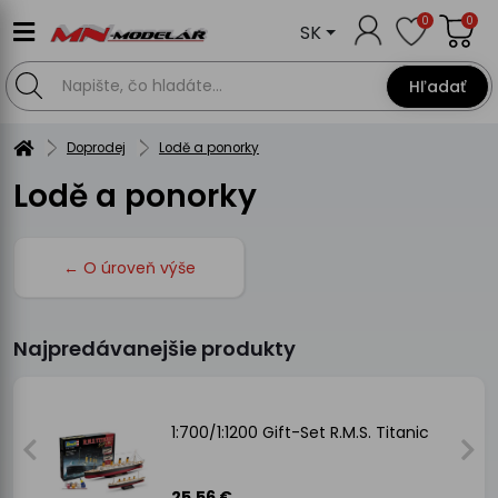
0
0
SK
Hľadať
Doprodej
Lodě a ponorky
Lodě a ponorky
← O úroveň výše
Najpredávanejšie produkty
1:700/1:1200 Gift-Set R.M.S. Titanic
25.56 €