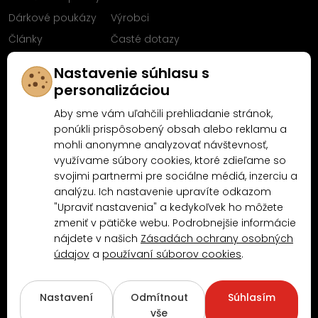
Dárkové poukázy
Výrobci
Články
Časté dotazy
Sleduj nás na
Nastavenie súhlasu s
Facebooku
personalizáciou
Aby sme vám uľahčili prehliadanie stránok,
ponúkli prispôsobený obsah alebo reklamu a
mohli anonymne analyzovať návštevnosť,
Proč nakoupit u MN-Modelář.cz
využívame súbory cookies, ktoré zdieľame so
svojimi partnermi pre sociálne médiá, inzerciu a
analýzu. Ich nastavenie upravíte odkazom
4.9/5
"Upraviť nastavenia" a kedykoľvek ho môžete
4.5/5
(10481x)
(189x)
zmeniť v pätičke webu. Podrobnejšie informácie
nájdete v našich
Zásadách ochrany osobných
údajov
a
používaní súborov cookies
.
Nastavení
Odmítnout
Súhlasím
vše
Copyright © 2026
www.MN-Modelar.cz
. Všechna práva vyhrazena.