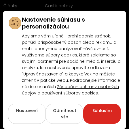
Články
Časté dotazy
Sleduj nás na
Nastavenie súhlasu s
Facebooku
personalizáciou
Aby sme vám uľahčili prehliadanie stránok,
ponúkli prispôsobený obsah alebo reklamu a
mohli anonymne analyzovať návštevnosť,
Proč nakoupit u MN-Modelář.cz
využívame súbory cookies, ktoré zdieľame so
svojimi partnermi pre sociálne médiá, inzerciu a
analýzu. Ich nastavenie upravíte odkazom
4.9/5
"Upraviť nastavenia" a kedykoľvek ho môžete
4.5/5
(10481x)
(189x)
zmeniť v pätičke webu. Podrobnejšie informácie
nájdete v našich
Zásadách ochrany osobných
údajov
a
používaní súborov cookies
.
Nastavení
Odmítnout
Súhlasím
vše
Copyright © 2026
www.MN-Modelar.cz
. Všechna práva vyhrazena.
Created by