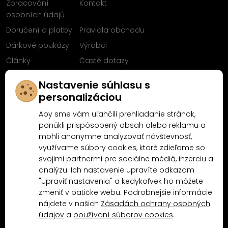
Zpracování
Kontakt
osobních údajů
Doručení a platby
Pravidla obchodu
Dárkové poukázy
Výrobci
Články
Časté dotazy
Sleduj nás na
Nastavenie súhlasu s
Facebooku
personalizáciou
Aby sme vám uľahčili prehliadanie stránok,
ponúkli prispôsobený obsah alebo reklamu a
mohli anonymne analyzovať návštevnosť,
Proč nakoupit u MN-Modelář.cz
využívame súbory cookies, ktoré zdieľame so
svojimi partnermi pre sociálne médiá, inzerciu a
analýzu. Ich nastavenie upravíte odkazom
4.9/5
"Upraviť nastavenia" a kedykoľvek ho môžete
4.5/5
(10481x)
(189x)
zmeniť v pätičke webu. Podrobnejšie informácie
nájdete v našich
Zásadách ochrany osobných
údajov
a
používaní súborov cookies
.