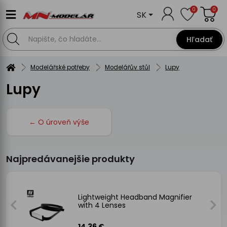
0
0
SK
Hľadať
Modelářské potřeby
Modelářův stůl
Lupy
Lupy
← O úroveň výše
Najpredávanejšie produkty
Lightweight Headband Magnifier
with 4 Lenses
14.36 €